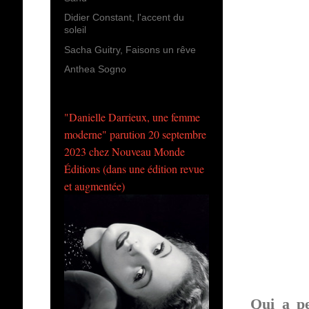
Didier Constant, l'accent du
soleil
Sacha Guitry, Faisons un rêve
Anthea Sogno
"Danielle Darrieux, une femme
moderne" parution 20 septembre
2023 chez Nouveau Monde
Éditions (dans une édition revue
et augmentée)
Qui a pe