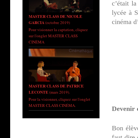
c’était l
lycée à S
MASTER CLASS DE NICOLE
cinéma d
GARCIA
(octobre 2019)
Pour visionner la captation, cliquez
sur l'onglet MASTER CLASS
CINÉMA
MASTER CLASS DE PATRICE
LECONTE
(mars 2019).
Pour la visionner, cliquez sur l'onglet
MASTER CLASS CINÉMA.
Devenir
Bon élève
faut dire 