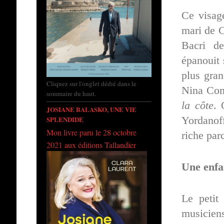
Ce visag
mari de 
Bacri d
épanouit 
plus gran
Cliquez sur l'onglet dédié dans le
Nina Com
sommaire du haut.
la côte
. 
JOSIANE BALASKO, UNE VIE
Yordanoff
SPLENDIDE
Mon livre paru le 28 octobre
riche par
2021 aux éditions Tallandier
Une enf
Le petit
musicien