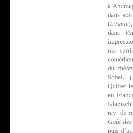
à Andrzej
dans so
(
L’Amie
)
dans
Vi
impressio
ma carri
comédien 
du théât
Sobel…),
Quitter l
en France
Klapisch 
ravi de r
Goût des
puis d’au