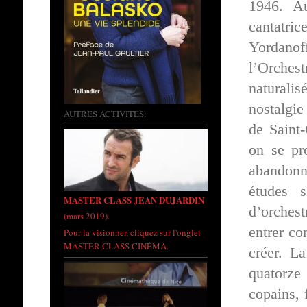
1946. Au
cantatri
Yordanof
l’Orches
naturalis
nostalgie
AUTRES ACTIVITÉS:
de Saint-
on se pr
abandonn
études 
MASTER CLASS JEAN DUJARDIN
d’orches
(mars 2019).
entrer co
Pour la visionner, cliquez sur l'onglet
MASTER CLASS CINÉMA.
créer. La
quatorze
copains, 