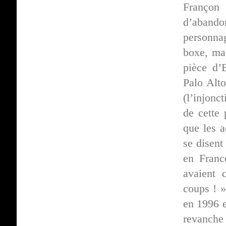
Françon
d’abando
personna
boxe, mai
pièce d’
Palo Alt
(l’injonc
de cette 
que les a
se disent
en Fran
avaient 
coups ! 
en 1996 
revanche