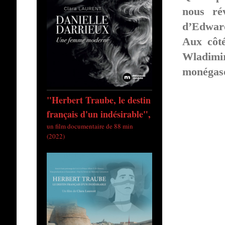
nous ré
d’Edward
Aux côté
Wladimir
monégas
"Herbert Traube, le destin
français d'un indésirable",
un film documentaire de 88 min
(2022)