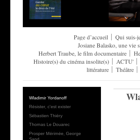
Page d’accueil
Qui suis-j
Josiane Balasko, une vie 
Herbert Traube, le film documentaire
He
Histoire(s) du cinéma insolite(s)
ACTU'
littérature
Théâtre
Wla
Wladimir Yordanoff
Résister, c'est exister
Sébastien Thiéry
Thomas Le Douarec
Prosper Mérimée, George
Sand