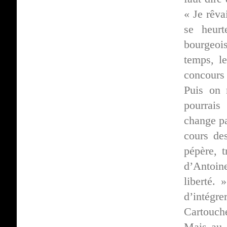
« Je rêv
se heur
bourgeoi
temps, l
concours 
Puis on 
pourrais
change pa
cours de
pépère, t
d’Antoin
liberté.
d’intégre
Cartouch
Mais au 