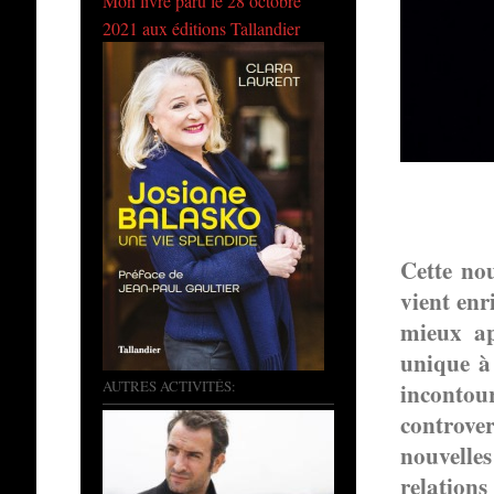
Mon livre paru le 28 octobre
2021 aux éditions Tallandier
Cette no
vient enr
mieux ap
unique à 
AUTRES ACTIVITÉS:
incontour
controver
nouvelle
relatio