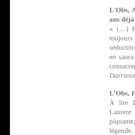
L'Obs, A
ans déj
« (…) Pi
toujours
séductri
en saura 
consacr
Darrieux
L’Obs, F
À lire
Laurent 
piquante
légende.