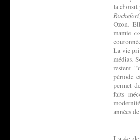
la choisit
Rochefort
Ozon. Elle
co
mamie
couronné
La vie priv
médias. S
restent l’
période e
permet de
faits mé
modernite
années de
La 4e de