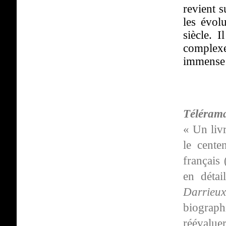
revient 
les évol
siècle. 
complex
immense 
Téléram
« Un livr
le cente
français 
en détai
Darrie
biograph
réévalu