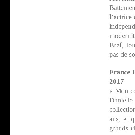
Battemen
l’actric
indépend
modernit
Bref, to
pas de so
France I
2017
« Mon co
Daniell
collecti
ans, et 
grands c