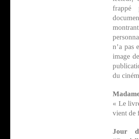
frappé 
documenta
montrant
personna
n’a pas 
image de
publicati
du ciném
Madame 
« Le livr
vient de 
Jour de