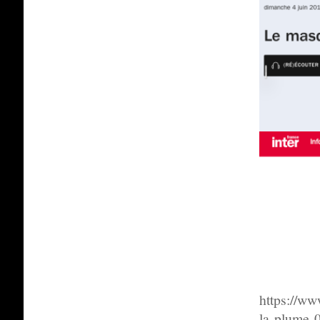
https://ww
la-plume-