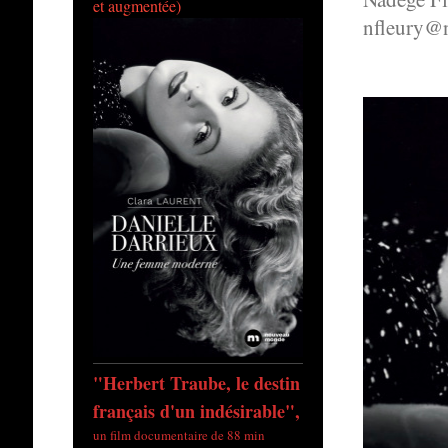
et augmentée)
nfleury@
"Herbert Traube, le destin
français d'un indésirable",
un film documentaire de 88 min