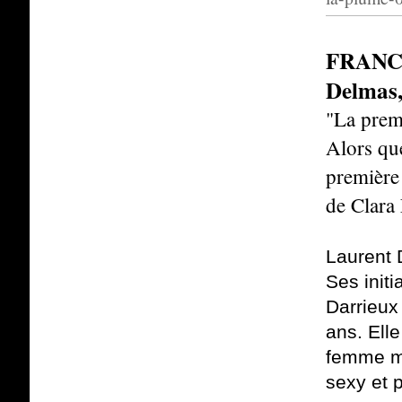
FRANCE
Delmas,
"La prem
Alors que
première
de Clara 
Laurent D
Ses init
Darrieux
ans. Ell
femme mo
sexy et 