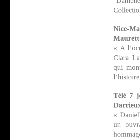
"Danie
Collectio
Nice-M
Maurett
« A l’oc
Clara La
qui mont
l’histoir
Télé 7 
Darrieu
« Daniel
un ouvra
hommage à