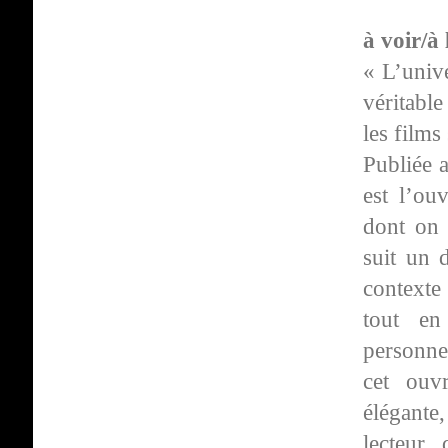
à voir/à
« L’unive
véritabl
les films
Publiée 
est l’ou
dont on 
suit un 
contexte 
tout en
personne
cet ouvr
élégante,
lecteur,