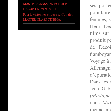
MASTER CLASS DE PATRICE
ses porte
LECONTE
(mars 2019).
populaire 
Pour la visionner, cliquez sur l'onglet
femmes, se
MASTER CLASS CINÉMA.
Henri Deco
films sur
produit p
de Decoi
flamboyan
Voyage à 
Allemagne
d’épurati
Dans les 
Jean Gab
Madame 
(
Mar
dans
menac
ant