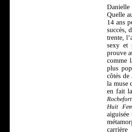
Daniell
Quelle au
14 ans po
succès, 
trente, l
sexy et 
prouve a
comme la
plus pop
côtés de
la muse 
en fait 
Rochefort
Huit Fe
aiguisée 
métamor
carrière