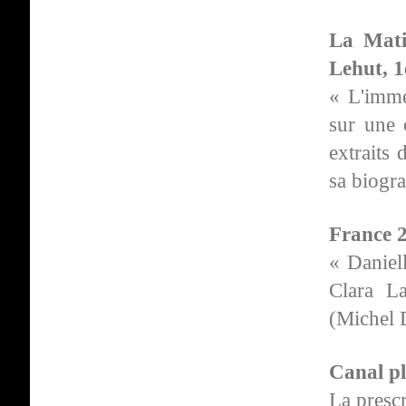
La Mati
Lehut, 1
« L'imme
sur une 
extraits 
sa biogr
France 2
« Daniell
Clara L
(Michel 
Canal pl
La prescr