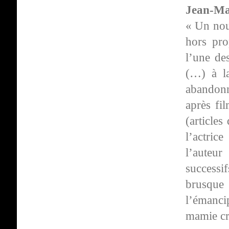
Jean-Ma
« Un nouv
hors pro
l’une de
(…) à l
abandonne
après fi
(articles
l’actric
l’auteur
successi
brusqu
l’émancip
mamie cr