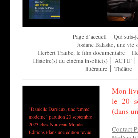
Page d’accueil
Qui suis-j
Josiane Balasko, une vie 
Herbert Traube, le film documentaire
He
Histoire(s) du cinéma insolite(s)
ACTU'
littérature
Théâtre
Mon liv
le 20 
"Danielle Darrieux, une femme
(dans un
moderne" parution 20 septembre
2023 chez Nouveau Monde
Contact Pr
Éditions (dans une édition revue
Nadège F