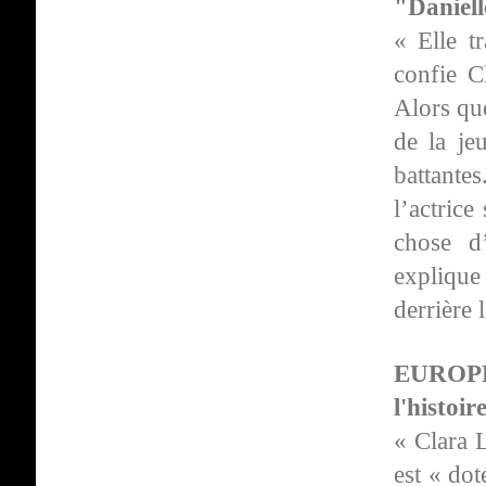
"Daniell
« Elle t
confie C
Alors qu
de la je
battant
l’actrice
chose d’
explique
derrière 
EUROPE
l'histoi
« Clara 
est « dot