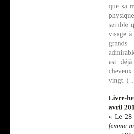
que sa m
physique
semble q
visage à
grands 
admirable
est déj
cheveux 
vingt. (
Livre-h
avril 20
« Le 28 
femme m