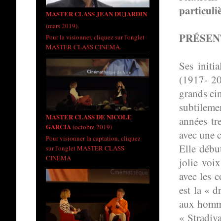
particul
MASTER CLASS JEAN DUJARDIN
(mars 2019).
PRÉSEN
Pour la visionner, cliquez sur l'onglet
MASTER CLASS CINÉMA.
Ses initia
(1917- 201
grands cin
subtileme
MASTER CLASS DE NICOLE
années tr
GARCIA
(octobre 2019)
avec une c
Pour visionner la captation, cliquez
Elle débu
sur l'onglet MASTER CLASS
CINÉMA
jolie voi
avec les c
est la « d
aux homme
« Stradiva