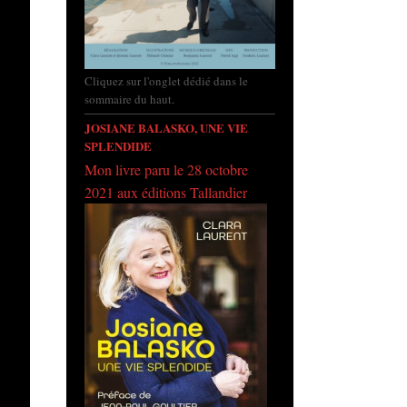
Cliquez sur l'onglet dédié dans le
sommaire du haut.
JOSIANE BALASKO, UNE VIE
SPLENDIDE
Mon livre paru le 28 octobre
2021 aux éditions Tallandier