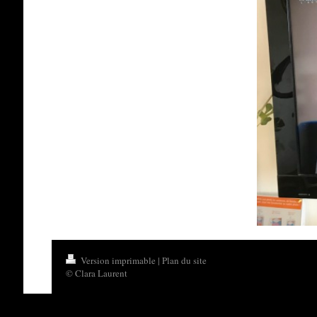
Version imprimable
|
Plan du site
© Clara Laurent