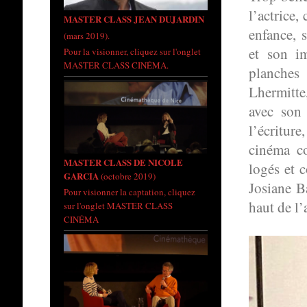
l’actrice,
MASTER CLASS JEAN DUJARDIN
enfance, 
(mars 2019).
et son im
Pour la visionner, cliquez sur l'onglet
MASTER CLASS CINÉMA.
planches 
Lhermitte
avec son
l’écritur
cinéma c
MASTER CLASS DE NICOLE
logés et 
GARCIA
(octobre 2019)
Josiane B
Pour visionner la captation, cliquez
haut de l’
sur l'onglet MASTER CLASS
CINÉMA