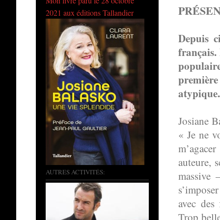
Mon livre paru le 28 octobre
PRÉSEN
2021 aux éditions Tallandier
Depuis c
français.
populair
première
atypique
Josiane B
« Je ne vo
m’agacer 
auteure, 
AUTRES ACTIVITÉS:
massive –
s’imposer
avec des 
Trop bell