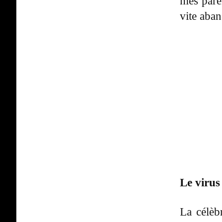
mes paren
vite aba
Le virus
La célèb