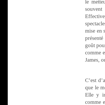
le mette
souven
Effecti
spectacl
mise en 
présenté
goût pou
comme en
James, o
C’est d’
que le m
Elle y i
comme el