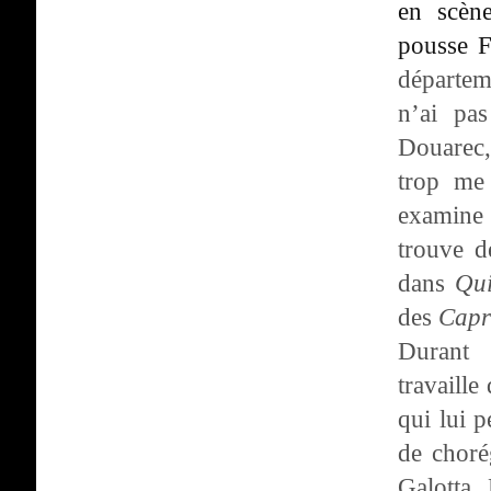
en scèn
pousse F
départem
n’ai pa
Douarec,
trop me
examine 
trouve d
dans
Qui
des
Capr
Durant 
travaille
qui lui p
de choré
Galotta,