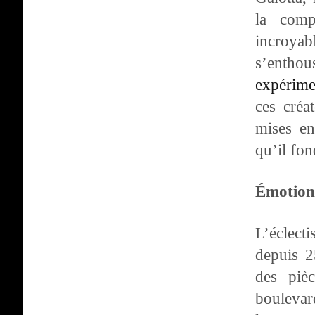
la comp
incroyabl
s’entho
expérime
ces créa
mises en
qu’il fon
Émotion
L’éclect
depuis 2
des piè
boulevar