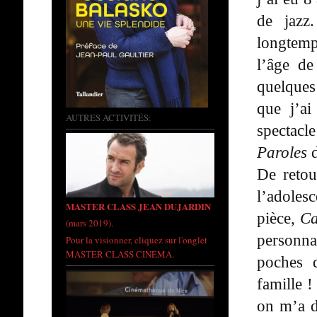
de jazz
longtemp
l’âge de
quelques
que j’ai
AUTRES ACTIVITÉS:
spectacl
Paroles
d
De retou
l’adoles
MASTER CLASS JEAN DUJARDIN
pièce,
Ca
(mars 2019).
personna
Pour la visionner, cliquez sur l'onglet
MASTER CLASS CINÉMA.
poches 
famille !
on m’a d