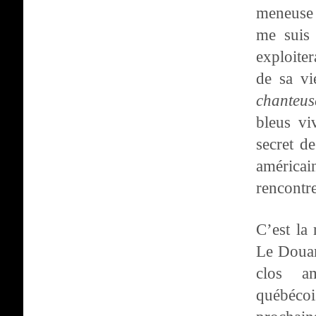
meneuse 
me suis 
exploiter
de sa vi
chanteus
bleus vi
secret d
américai
rencontr
C’est la
Le Doua
clos am
québécoi