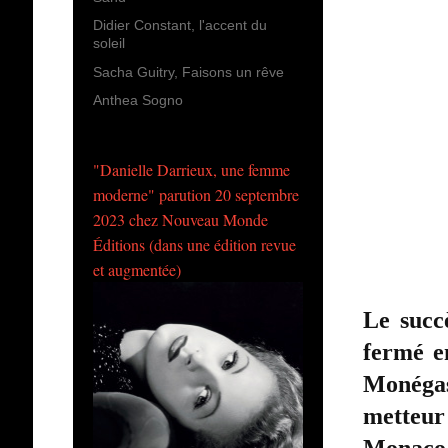
Didier Constant, l'accent du
soleil
Sacha Guitry, Faisons un rêve
Anthea Sogno
"Danielle Darrieux, une femme
moderne" parution 20 septembre
2023 chez Nouveau Monde
Éditions (dans une édition revue
et augmentée)
Le succ
fermé e
Monégas
metteur