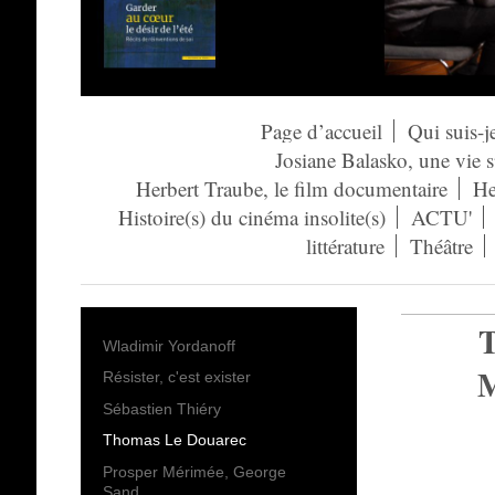
Page d’accueil
Qui suis-j
Josiane Balasko, une vie 
Herbert Traube, le film documentaire
He
Histoire(s) du cinéma insolite(s)
ACTU'
littérature
Théâtre
Wladimir Yordanoff
Résister, c'est exister
Sébastien Thiéry
Thomas Le Douarec
Prosper Mérimée, George
Sand