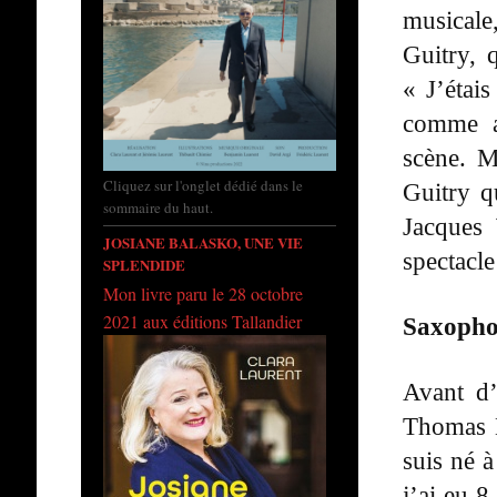
musicale
Guitry, 
« J’étai
comme ac
scène. M
Cliquez sur l'onglet dédié dans le
Guitry qu
sommaire du haut.
Jacques
JOSIANE BALASKO, UNE VIE
spectacle
SPLENDIDE
Mon livre paru le 28 octobre
2021 aux éditions Tallandier
Saxopho
Avant d’
Thomas L
suis né 
j’ai eu 8