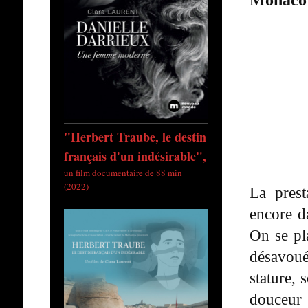
Monaco
"Herbert Traube, le destin
français d'un indésirable",
un film documentaire de 88 min
(2022)
La pres
encore d
On se pl
désavoué
stature, 
douceur 