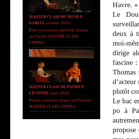
Havre. »
Le Doua
MASTER CLASS DE NICOLE
GARCIA
surveill
(octobre 2019)
Pour visionner la captation, cliquez
deux à tr
sur l'onglet MASTER CLASS
moi-même
CINÉMA
dirige a
fascine 
Thomas s
d’acteur 
MASTER CLASS DE PATRICE
plutôt co
LECONTE
(mars 2019).
Le bac e
Pour la visionner, cliquez sur l'onglet
MASTER CLASS CINÉMA.
po à Pa
autremen
propose d