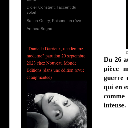
Didier Constant, l'accent du
soleil
Sacha Guitry, Faisons un rêve
Anthea Sogno
"Danielle Darrieux, une femme
D
moderne" parution 20 septembre
Du 26 a
2023 chez Nouveau Monde
pièce m
Éditions (dans une édition revue
guerre 
et augmentée)
qui en e
comme l
intense.