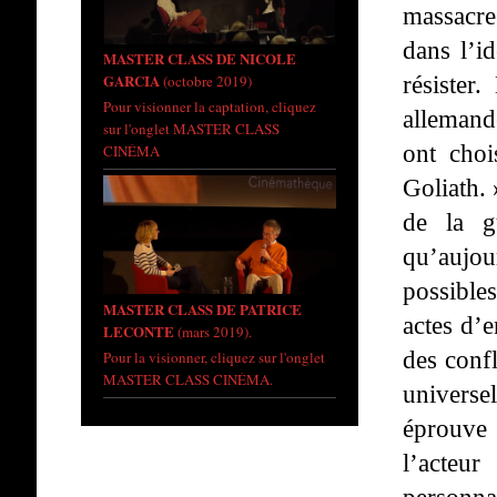
massacre
dans l’id
MASTER CLASS DE NICOLE
résister
GARCIA
(octobre 2019)
Pour visionner la captation, cliquez
allemand
sur l'onglet MASTER CLASS
ont choi
CINÉMA
Goliath.
de la gu
qu’aujou
possible
MASTER CLASS DE PATRICE
actes d’e
LECONTE
(mars 2019).
des confl
Pour la visionner, cliquez sur l'onglet
MASTER CLASS CINÉMA.
universe
éprouve 
l’acteu