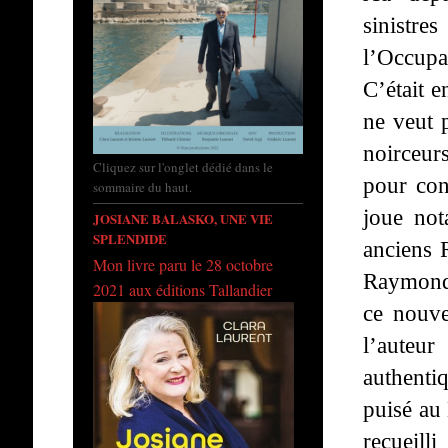
sinistr
l’Occupat
C’était e
ne veut p
noirceurs
Cliquez sur l'onglet dédié dans le
pour con
sommaire du haut.
joue not
JOSIANE BALASKO, UNE VIE
SPLENDIDE
anciens R
Mon livre paru le 28 octobre
Raymond 
2021 aux éditions Tallandier
ce nouve
l’auteu
authenti
puisé au
recueill