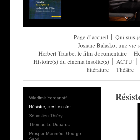
Page d’accueil
Qui suis-j
Josiane Balasko, une vie 
Herbert Traube, le film documentaire
He
Histoire(s) du cinéma insolite(s)
ACTU'
littérature
Théâtre
Résist
Wladimir Yordanoff
Résister, c'est exister
Sébastien Thiéry
Thomas Le Douarec
Prosper Mérimée, George
Sand