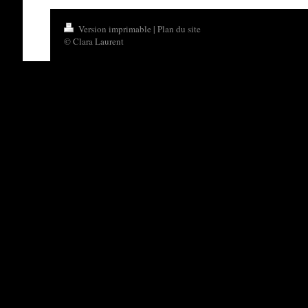
Version imprimable
|
Plan du site
© Clara Laurent