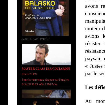
avons re
conscie
manipulat
moteur d
avions 
AUTRES ACTIVITÉS:
résister.
résistanc
paysan, 
« Justes 
MASTER CLASS JEAN DUJARDIN
par le se
(mars 2019).
Pour la visionner, cliquez sur l'onglet
MASTER CLASS CINÉMA.
Les défi
Au mome