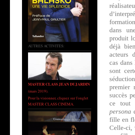
réalisate
d’interp
formatio
dans un
produit l
déjà bie
AUTRES ACTIVITÉS:
acteurs d
cas dans 
sont cer
séductio
MASTER CLASS JEAN DUJARDIN
premier 
(mars 2019).
succès pe
Pour la visionner, cliquez sur l'onglet
ce tout 
MASTER CLASS CINÉMA.
persona
d
fille en 
Celle-ci,