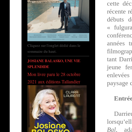
cette dé
récente r
débuts d
« fulgur
conféren
années t
Cliquez sur l'onglet dédié dans le
filmograp
sommaire du haut.
tant Darr
JOSIANE BALASKO, UNE VIE
jeune f
SPLENDIDE
Mon livre paru le 28 octobre
enlevées 
2021 aux éditions Tallandier
paysage d
Entrée
Darrie
lorsqu’el
Bal,
adap