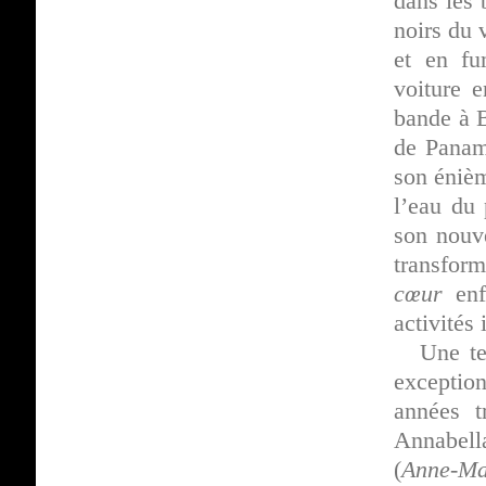
dans les 
noirs du 
et en fu
voiture e
bande à B
de Pana
son énièm
l’eau du 
son nouve
transfor
cœur
enfi
activités
Une te
exceptio
années t
Annabell
(
Anne-Ma