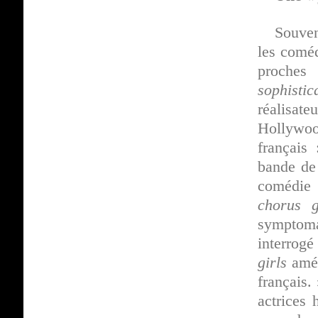
Souven
les coméd
proches
sophisti
réalisate
Hollywoo
français
bande d
comédie 
chorus g
symptoma
interrog
girls
amér
français.
actrices 