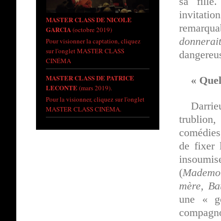
sa fille
invitatio
MASTER CLASS DE NICOLE
remarqua
GARCIA
(octobre 2019)
donnerai
Pour visionner la captation, cliquez
sur l'onglet MASTER CLASS
dangereu
CINÉMA
MASTER CLASS DE PATRICE
« Quel
LECONTE
(mars 2019).
Pour la visionner, cliquez sur l'onglet
Darrie
MASTER CLASS CINÉMA.
trublion
comédies
de fixer 
insoumi
(
Mademoi
mère, Ba
une « go
compagno