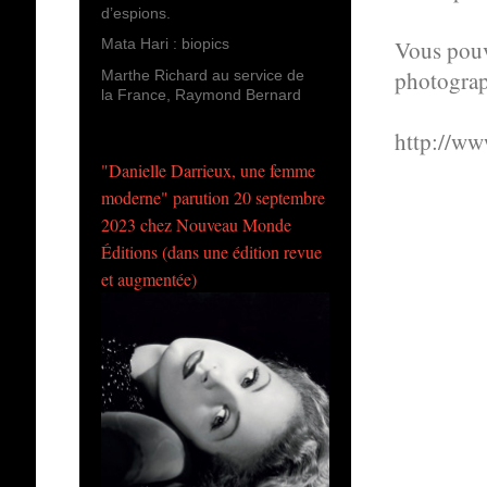
d’espions.
Vous pouve
Mata Hari : biopics
photograp
Marthe Richard au service de
la France, Raymond Bernard
http://ww
"Danielle Darrieux, une femme
moderne" parution 20 septembre
2023 chez Nouveau Monde
Éditions (dans une édition revue
et augmentée)