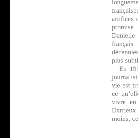
longuemen
française
artifices
promise 
Danielle
français
décennies
plus subt
En 193
journalis
vie est t
ce qu’el
vivre en
Darrieux 
moins, ce