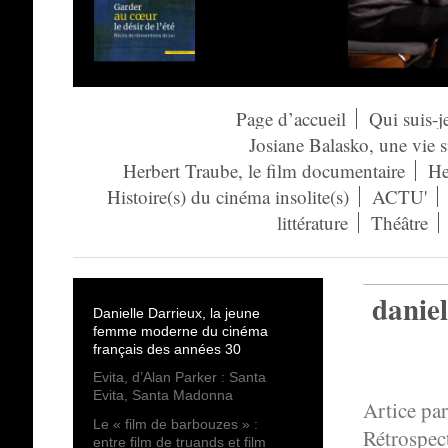
Page d’accueil
Qui suis-j
Josiane Balasko, une vie 
Herbert Traube, le film documentaire
He
Histoire(s) du cinéma insolite(s)
ACTU'
littérature
Théâtre
danie
Danielle Darrieux, la jeune
femme moderne du cinéma
français des années 30
Evita, d’Alan Parker : Santa
Evita, Santa Madonna
Artice par
Le « film de barbouzes » :
Rétrospec
entre film de truands et film