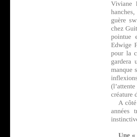
Viviane 
hanches, 
guère sw
chez Guit
pointue 
Edwige F
pour la 
gardera 
manque s
inflexio
(l’attent
créature 
A côté
années t
instincti
Une 