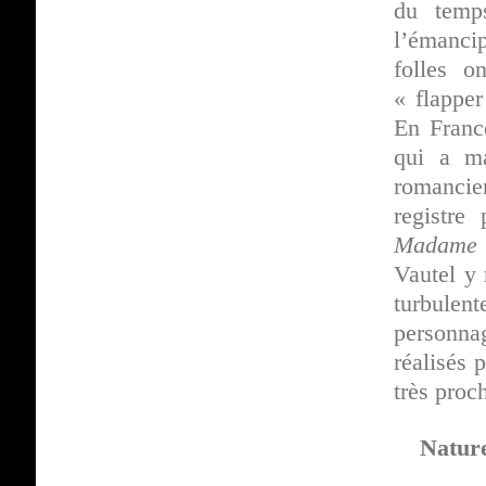
du temps
l’émanci
folles o
« flappe
En Franc
qui a ma
romancie
registre
Madame 
Vautel y
turbulen
personna
réalisés
très proc
Nature