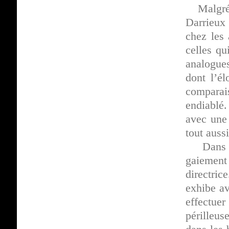
Malgré
Darrieux 
chez les
celles q
analogues
dont l’él
compara
endiablé.
avec une 
tout auss
Dan
gaiement 
directri
exhibe av
effectuer
périlleu