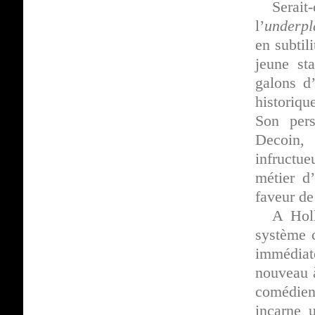
Serai
l’
underpl
en subtil
jeune st
galons d
historiq
Son per
Decoin, 
infructue
métier d’
faveur de
A Hol
système c
immédiat
nouveau à
comédien
incarne 