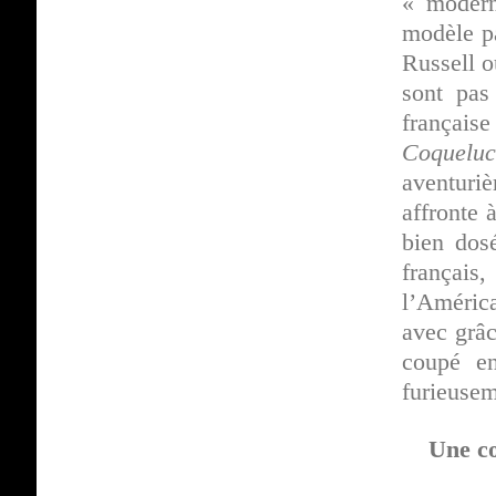
« modern
modèle pa
Russell o
sont pas
français
Coquelu
aventuriè
affronte 
bien dosé
français
l’América
avec grâc
coupé en
furieusem
Une co