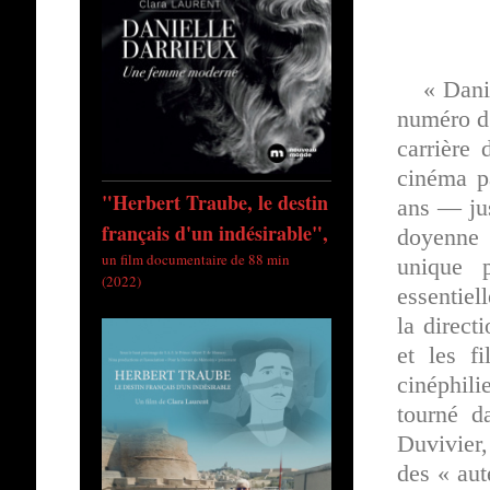
« Dani
numéro d’
carrière 
cinéma p
"Herbert Traube, le destin
ans — ju
français d'un indésirable",
doyenne 
un film documentaire de 88 min
unique 
(2022)
essentiel
la direc
et les f
cinéphil
tourné d
Duvivier
des « aut