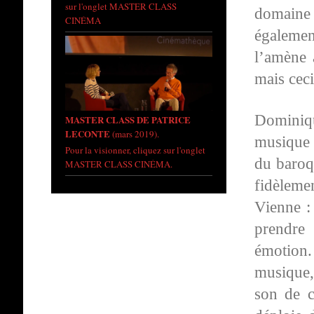
sur l'onglet MASTER CLASS
domaine
CINÉMA
égaleme
l’amène 
mais ceci
Dominiq
MASTER CLASS DE PATRICE
LECONTE
(mars 2019).
musique 
Pour la visionner, cliquez sur l'onglet
du baroq
MASTER CLASS CINÉMA.
fidèleme
Vienne :
prendre 
émotion
musique, 
son de c