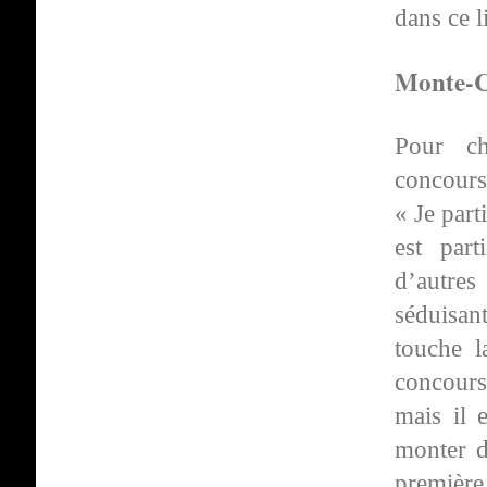
dans ce 
Monte-C
Pour cho
concours
« Je part
est part
d’autres
séduisant
touche 
concours
mais il 
monter d
première