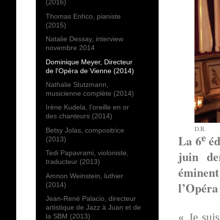
(2016)
Thomas Enhco, pianiste
(2015)
Natalie Dessay, interview
novembre 2014
Dominique Meyer, Directeur
de l'Opéra de Vienne (2014)
Nathalie Stutzmann,
musicienne complète (2014)
Irène Kudela, l'oreille en or
des chanteurs (2014)
D.R.
Betsy Jolas, compositrice
e
La 6
éd
(2013)
juin de
Tedi Papavrami, violoniste,
traducteur (2013)
éminent
Amnon Weinstein, luthier
l’Opéra 
(2014)
Jean-René Palacio, directeur
artistique de Jazz à Juan et de
« Je sui
la SBM (2013)