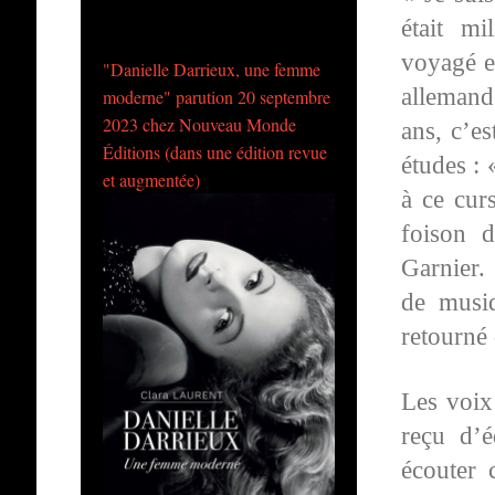
était mi
voyagé e
"Danielle Darrieux, une femme
allemand
moderne" parution 20 septembre
2023 chez Nouveau Monde
ans, c’es
Éditions (dans une édition revue
études :
et augmentée)
à ce curs
foison 
Garnier.
de musiq
retourné 
Les voix
reçu d’é
écouter 