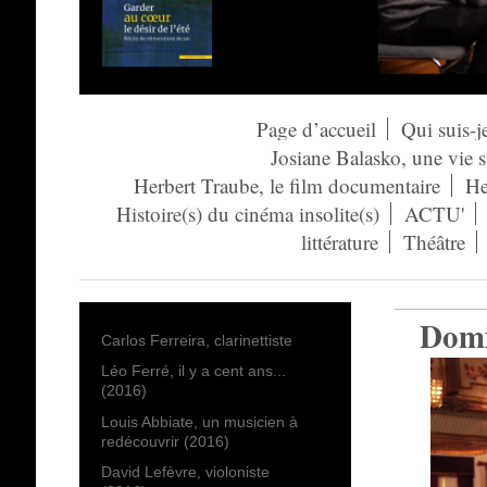
Page d’accueil
Qui suis-j
Josiane Balasko, une vie 
Herbert Traube, le film documentaire
He
Histoire(s) du cinéma insolite(s)
ACTU'
littérature
Théâtre
Domi
Carlos Ferreira, clarinettiste
Léo Ferré, il y a cent ans...
(2016)
Louis Abbiate, un musicien à
redécouvrir (2016)
David Lefèvre, violoniste