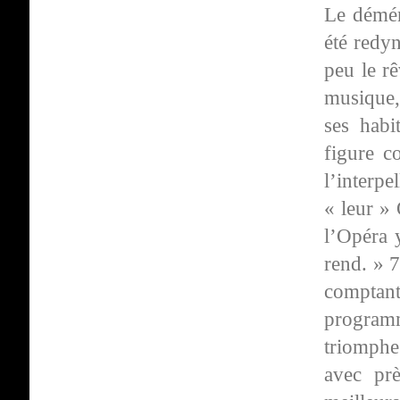
Le démén
été redy
peu le rê
musique,
ses habi
figure c
l’interp
« leur » 
l’Opéra 
rend. » 7
comptant
programm
triomphe
avec prè