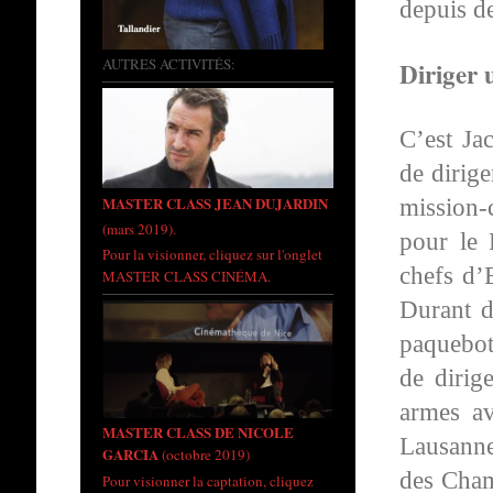
depuis d
AUTRES ACTIVITÉS:
Diriger 
C’est J
de dirige
MASTER CLASS JEAN DUJARDIN
mission-
(mars 2019).
pour le 
Pour la visionner, cliquez sur l'onglet
chefs d’E
MASTER CLASS CINÉMA.
Durant d
paquebot 
de dirig
armes av
MASTER CLASS DE NICOLE
Lausanne
GARCIA
(octobre 2019)
des Champ
Pour visionner la captation, cliquez