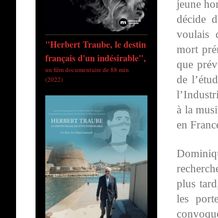
jeune ho
décide d
voulais 
"Herbert Traube, le destin
mort prém
français d'un indésirable",
que prévu
un film documentaire de 88 min
de l’étu
(2022)
l’Industr
à la musi
en France
Dominiqu
recherch
plus tar
les por
convoqué