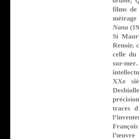
drame, Q
films de
métrage 
Nana
(19
Si Mauri
Renoir, c
celle du
sur-mer
intellec
XXe siè
Desbiolle
précisio
traces 
l’invente
François
l’œuvre