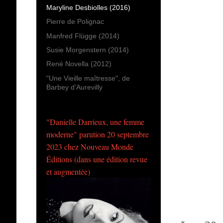
Maryline Desbiolles (2016)
Pierre de Polignac
Manfred Flügge (2014)
Susie Morgenstern (2014)
René Novella (2012)
"Une Vieille maîtresse", de
Barbey d'Aurevilly
"Danielle Darrieux, une femme
moderne" parution 20 septembre
2023 chez Nouveau Monde
Éditions (dans une édition revue
et augmentée)