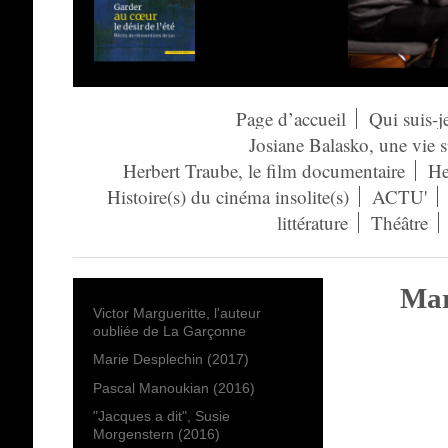
Page d’accueil
Qui suis-j
Josiane Balasko, une vie 
Herbert Traube, le film documentaire
He
Histoire(s) du cinéma insolite(s)
ACTU'
littérature
Théâtre
Mar
Victor Margueritte, l'auteur
oubliée de La Garçonne
Marie Desplechin (2017)
Pascal Manoukian (2016)
"Jacques a dit", Susie
Morgenstern (2016)