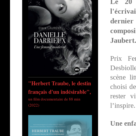
Le 20 
l'écriv
dernier
compos
Jaubert.
Prix F
Desbiolle
scène li
"Herbert Traube, le destin
choisi d
français d'un indésirable",
rester 
un film documentaire de 88 min
l’inspire.
(2022)
Une enfa