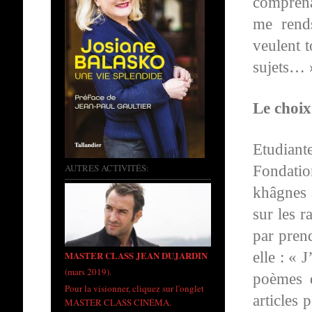
comprena
me rends
veulent 
sujets… 
Le choix 
Etudian
AUTRES ACTIVITÉS:
Fondatio
khâgnes 
sur les r
par prend
elle : « 
MASTER CLASS JEAN DUJARDIN
(mars 2019).
poèmes d
Pour la visionner, cliquez sur l'onglet
articles
MASTER CLASS CINÉMA.