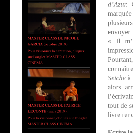
d’Azur.
C
marquée 
plusieu
envoyer 
MASTER CLASS DE NICOLE
« Il m’
GARCIA
(octobre 2019)
impress
Pour visionner la captation, cliquez
sur l'onglet MASTER CLASS
Pourtant
CINÉMA
connaîtr
Seiche
à 
alors ar
l’écriva
tout de s
MASTER CLASS DE PATRICE
LECONTE
(mars 2019).
livre ren
Pour la visionner, cliquez sur l'onglet
MASTER CLASS CINÉMA.
Ecrire l