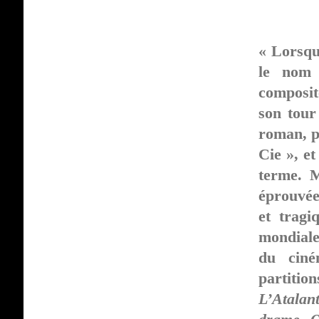
« Lorsqu
le nom 
composit
son tour
roman, pu
Cie », e
terme. M
éprouvée
et tragi
mondiale
du ciné
partition
L’Atalan