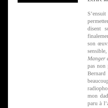
S’ensui
permett
disent 
finaleme
son œuvr
sensible
Manger a
pas non p
Bernard 
beaucoup 
radiophon
mon dada
paru à l