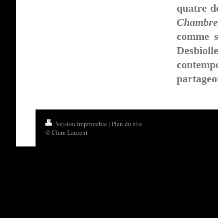
quatre d
Chambre
comme si
Desbioll
contemp
partageo
Version imprimable
|
Plan du site
© Clara Laurent