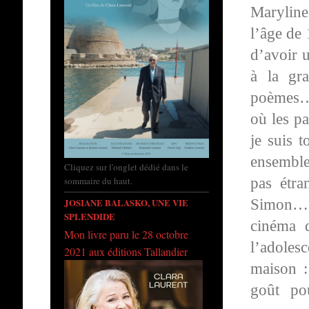
Maryline 
l’âge de 
d’avoir u
à la gr
poèmes… 
où les pa
je suis 
ensemble
Cliquez sur l'onglet dédié dans le
pas étra
sommaire du haut.
Simon… »
JOSIANE BALASKO, UNE VIE
SPLENDIDE
cinéma 
Mon livre paru le 28 octobre
l’adole
2021 aux éditions Tallandier
maison 
goût pou