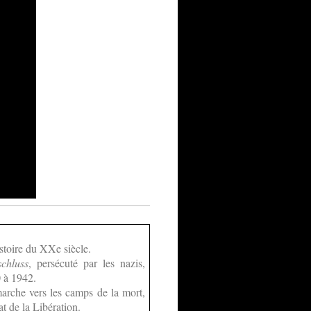
istoire du XXe siècle.
chluss
, persécuté par les nazis,
0 à 1942.
 marche vers les camps de la mort,
t de la Libération.