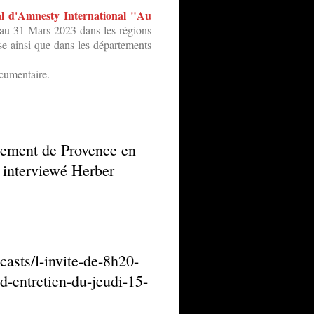
val d'Amnesty International "Au
 au 31 Mars 2023 dans les régions
e ainsi que dans les départements
ocumentaire.
uement de Provence en
a interviewé Herber
casts/l-invite-de-8h20-
nd-entretien-du-jeudi-15-