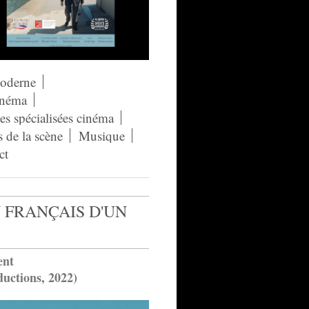
moderne
néma
s spécialisées cinéma
s de la scène
Musique
ct
 FRANÇAIS D'UN
ent
ductions, 2022)