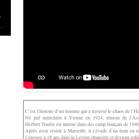
t
C’est l’histoire d’un homme qui a traversé le chaos de l’H
Né juif autrichien à Vienne en 1924, témoin de l’
Ans
Herbert Traube est interné dans des camp français de 194
Après avoir résisté à Marseille, il s’évade d’un train en
s’engage à 18 ans dans la Légion étrangère et devient solda