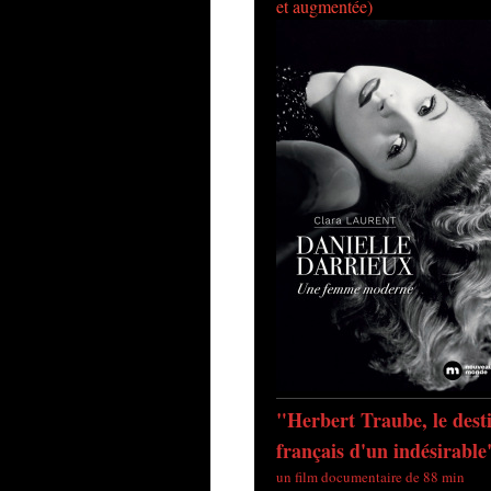
et augmentée)
"Herbert Traube, le dest
français d'un indésirable
un film documentaire de 88 min