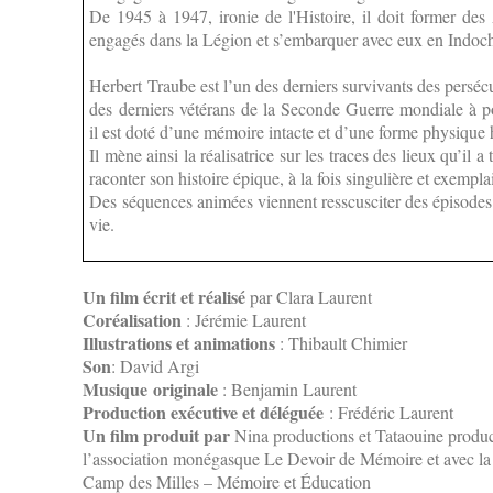
De 1945 à 1947, ironie de l'Histoire, il doit former des
engagés dans la Légion et s’embarquer avec eux en Indoc
Herbert Traube est l’un des derniers survivants des persécu
des derniers vétérans de la Seconde Guerre mondiale à p
il est doté d’une mémoire intacte et d’une forme physiqu
Il mène ainsi la réalisatrice sur les traces des lieux qu’il 
raconter son histoire épique, à la fois singulière et exempla
Des séquences animées viennent resscusciter des épisodes
vie.
Un film écrit et réalisé
par Clara Laurent
Coréalisation
: Jérémie Laurent
Illustrations et animations
: Thibault Chimier
Son
: David Argi
Musique originale
: Benjamin Laurent
Production exécutive et déléguée
: Frédéric Laurent
Un film produit par
Nina productions et Tataouine product
l’association monégasque Le Devoir de Mémoire et avec la
Camp des Milles – Mémoire et Éducation