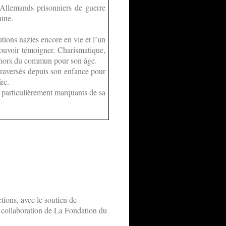
 Allemands prisonniers de guerre
hine.
tions nazies encore en vie et l’un
ouvoir témoigner. Charismatique,
e hors du commun pour son âge.
a traversés depuis son enfance pour
ire.
 particulièrement marquants de sa
ions, avec le soutien de
 collaboration de La Fondation du