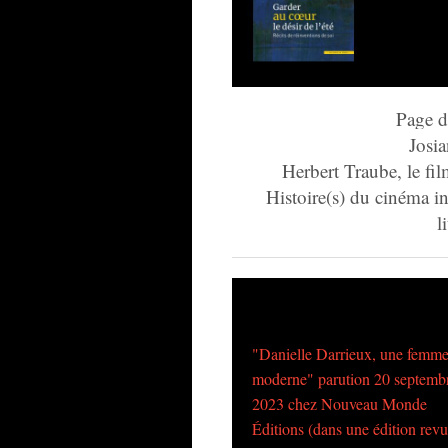
Page d
Josia
Herbert Traube, le fi
Histoire(s) du cinéma in
l
"Danielle Darrieux, une femm
moderne" parution 20 septemb
2023 chez Nouveau Monde
Éditions (dans une édition rev