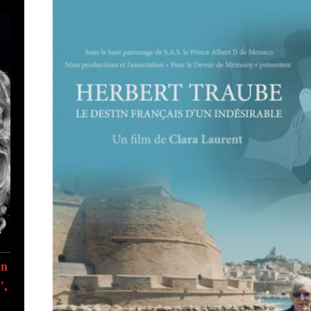
in
",