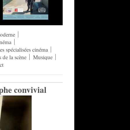
moderne
néma
s spécialisées cinéma
s de la scène
Musique
ct
phe convivial