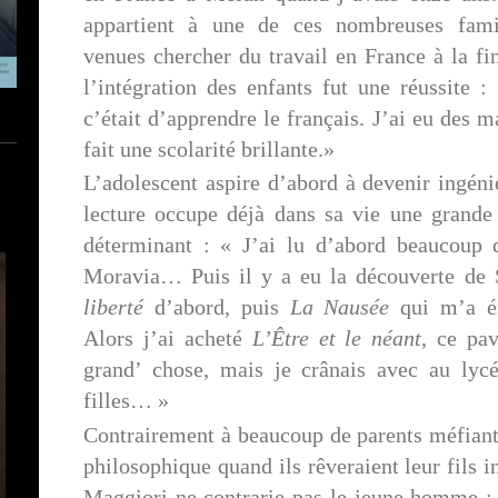
appartient à une de ces nombreuses famil
venues chercher du travail en France à la fi
l’intégration des enfants fut une réussite :
c’était d’apprendre le français. J’ai eu des m
fait une scolarité brillante.»
L’adolescent aspire d’abord à devenir ingéni
lecture occupe déjà dans sa vie une grande 
déterminant : « J’ai lu d’abord beaucoup 
Moravia… Puis il y a eu la découverte de 
liberté
d’abord, puis
La Nausée
qui m’a é
Alors j’ai acheté
L’Être et le néant
, ce pa
grand’ chose, mais je crânais avec au lyc
filles… »
Contrairement à beaucoup de parents méfiant
philosophique quand ils rêveraient leur fils i
Maggiori ne contrarie pas le jeune homme : «