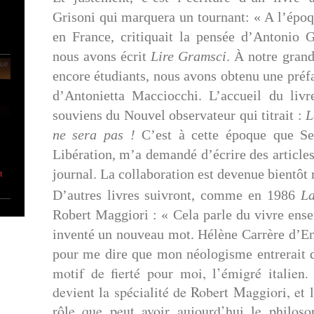
Grisoni qui marquera un tournant: « A l’époqu
en France, critiquait la pensée d’Antonio
nous avons écrit
Lire Gramsci
. À notre grand
encore étudiants, nous avons obtenu une préf
d’Antonietta Macciocchi. L’accueil du liv
souviens du Nouvel observateur qui titrait :
L
ne sera pas !
C’est à cette époque que Ser
Libération, m’a demandé d’écrire des articles
journal. La collaboration est devenue bientôt 
t
D’autres livres suivront, comme en 1986
La
Robert Maggiori : « Cela parle du vivre ense
inventé un nouveau mot. Hélène Carrère d’En
pour me dire que mon néologisme entrerait d
motif de fierté pour moi, l’émigré italien
devient la spécialité de Robert Maggiori, et l
rôle que peut avoir aujourd’hui le philosop