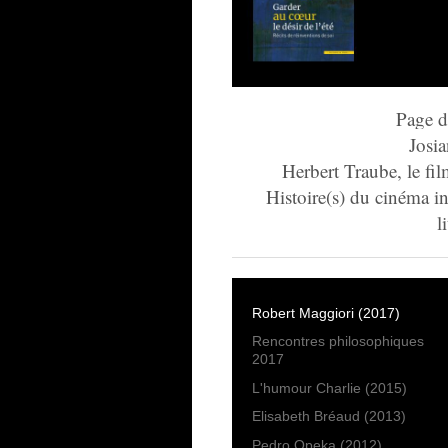
Page d
Josia
Herbert Traube, le fi
Histoire(s) du cinéma in
l
Robert Maggiori (2017)
Rencontres philosophiques
2017
L'humour Charlie (2015)
Elisabeth Bréaud (2013)
Pedro Opeka (2012)