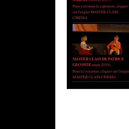
Pour visionner la captation, cliquez
sur l'onglet MASTER CLASS
CINÉMA
MASTER CLASS DE PATRICE
LECONTE
(mars 2019).
Pour la visionner, cliquez sur l'ongle
MASTER CLASS CINÉMA.