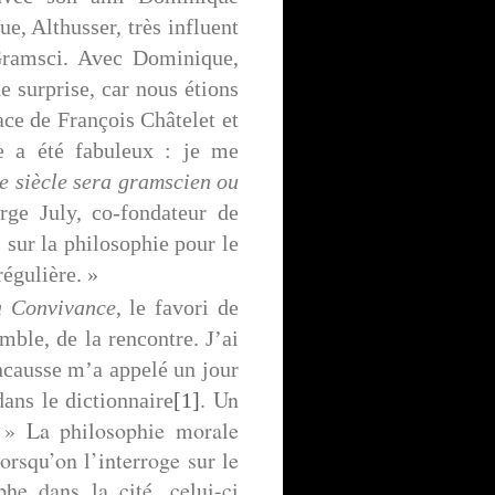
e, Althusser, très influent
 Gramsci. Avec Dominique,
e surprise, car nous étions
ace de François Châtelet et
re a été fabuleux : je me
e siècle sera gramscien ou
ge July, co-fondateur de
 sur la philosophie pour le
régulière. »
 Convivance
, le favori de
mble, de la rencontre. J’ai
causse m’a appelé un jour
. Un
ans le dictionnaire
[1]
. » La philosophie morale
orsqu’on l’interroge sur le
he dans la cité, celui-ci