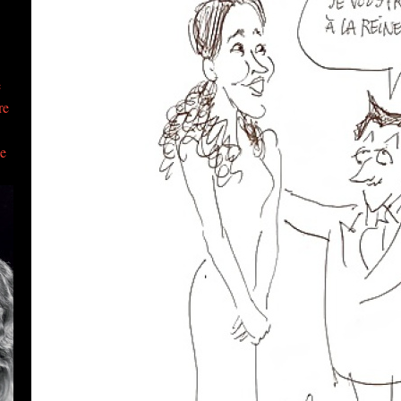
e
re
ue