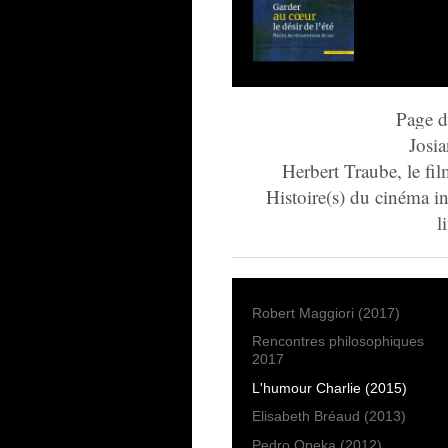
Page d
Josia
Herbert Traube, le fi
Histoire(s) du cinéma in
l
Robert Maggiori (2017)
Rencontres philosophiques
2017
L'humour Charlie (2015)
Elisabeth Bréaud (2013)
Pedro Opeka (2012)