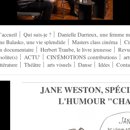
’accueil
Qui suis-je ?
Danielle Darrieux, une femme 
ne Balasko, une vie splendide
Masters class cinéma
Ci
lm documentaire
Herbert Traube, le livre jeunesse
Revue
solite(s)
ACTU'
CIN'ÉMOTIONS contributions
art
ittérature
Théâtre
arts visuels
Danse
Idées
Conta
JANE WESTON, SPÉCI
L'HUMOUR "CHA