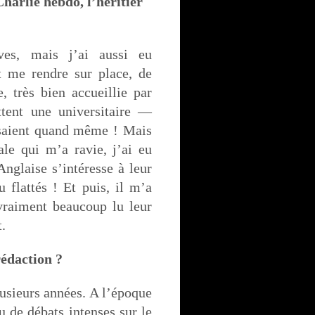
arlie hebdo, l’héritier
ives, mais j’ai aussi eu
 me rendre sur place, de
, très bien accueillie par
ettent une universitaire —
aisaient quand même ! Mais
ale qui m’a ravie, j’ai eu
Anglaise s’intéresse à leur
 flattés ! Et puis, il m’a
vraiment beaucoup lu leur
.
rédaction ?
usieurs années. A l’époque
eu de débats intenses sur le