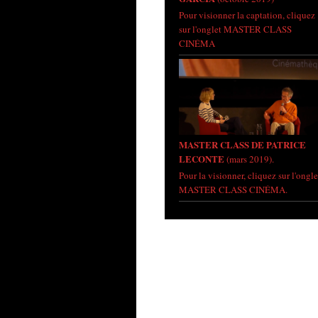
Pour visionner la captation, cliquez
sur l'onglet MASTER CLASS
CINÉMA
MASTER CLASS DE PATRICE
LECONTE
(mars 2019).
Pour la visionner, cliquez sur l'ongle
MASTER CLASS CINÉMA.