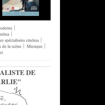
moderne
néma
s spécialisées cinéma
s de la scène
Musique
ct
ALISTE DE
RLIE"