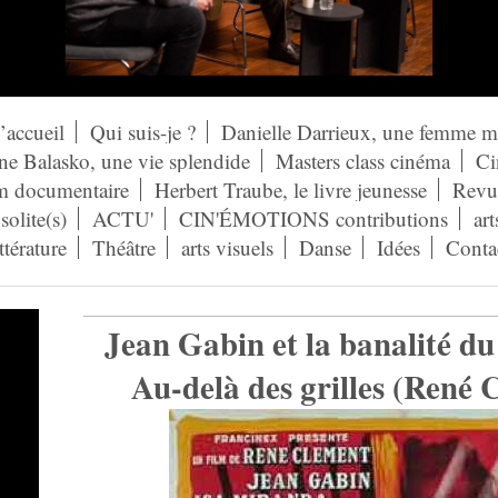
’accueil
Qui suis-je ?
Danielle Darrieux, une femme 
ne Balasko, une vie splendide
Masters class cinéma
Ci
lm documentaire
Herbert Traube, le livre jeunesse
Revue
solite(s)
ACTU'
CIN'ÉMOTIONS contributions
art
ittérature
Théâtre
arts visuels
Danse
Idées
Conta
Jean Gabin et la banalité du
Au-delà des grilles (René 