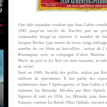
in
Une idée répandue voudrait que Jean Gabin connût 
",
1945 jusqu’au succès de
Touchez pas au gris
contestable lorsqu’on observe le nombre de fil
Jacques Becker (pas moins de treize longs métrages)
nombre de ces films au box-office : autour de 2
Roumagnac
avec sa compagne d’alors Marlene 
Marie du port
et
La Nuit est mon royaume,
et mêm
de vérité
.
Sorti en 1949,
Au-delà des grilles,
réalisé par Ren
millions de spectateurs. Il fait partie des copro
nombreuses dans l’Après-guerre, et Jean Gabin y f
italienne Isa Miranda. Révélée par Max Ophul
Signora di tutti
en 1934, Isa Miranda joue dans
français, comme
La Ronde
(Max Ophuls, encore) a