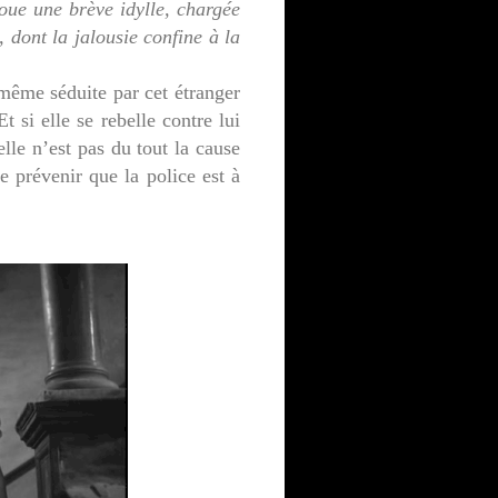
oue une brève idylle, chargée
 dont la jalousie confine à la
 même séduite par cet étranger
t si elle se rebelle contre lui
elle n’est pas du tout la cause
le prévenir que la police est à