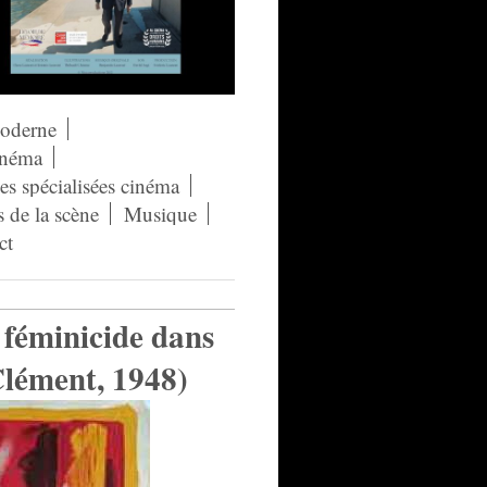
moderne
néma
s spécialisées cinéma
s de la scène
Musique
ct
 féminicide dans
Clément, 1948)