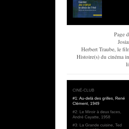
Page d
Josia
Herbert Traube, le fi
Histoire(s) du cinéma in
l
CINÉ-CLUB
#1: Au-delà des grilles, René
Clément, 1949
#2: Le Miroir à deux faces,
André Cayatte, 1958
#3: La Grande cuisine, Ted