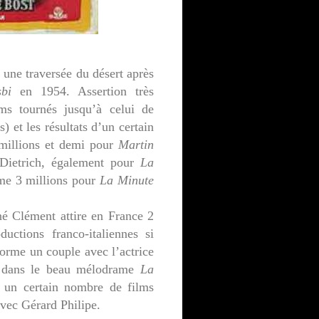
une traversée du désert après
bi
en 1954. Assertion très
ms tournés jusqu’à celui de
 et les résultats d’un certain
 millions et demi pour
Martin
Dietrich, également pour
La
e 3 millions pour
La Minute
é Clément attire en France 2
ductions franco-italiennes si
orme un couple avec l’actrice
s dans le beau mélodrame
La
 un certain nombre de films
vec Gérard Philipe.