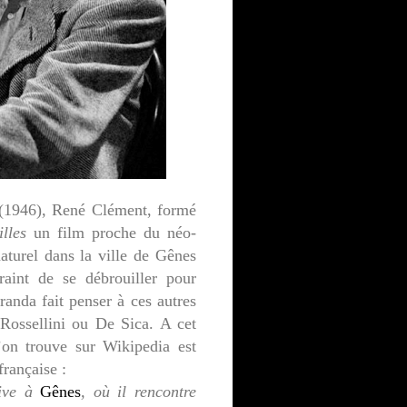
1946), René Clément, formé
lles
un film proche du néo-
aturel dans la ville de Gênes
raint de se débrouiller pour
randa fait penser à ces autres
 Rossellini ou De Sica. A cet
on trouve sur Wikipedia est
française :
rive à
Gênes
, où il rencontre