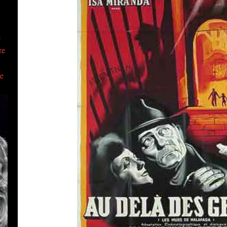
e
re
ue