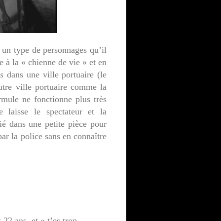
 un type de personnages qu’il
 à la « chienne de vie » et en
s
dans une ville portuaire (le
tre ville portuaire comme la
mule ne fonctionne plus très
 laisse le spectateur et la
ié dans une petite pièce pour
par la police sans en connaître
 22 ans, et « t’es trop