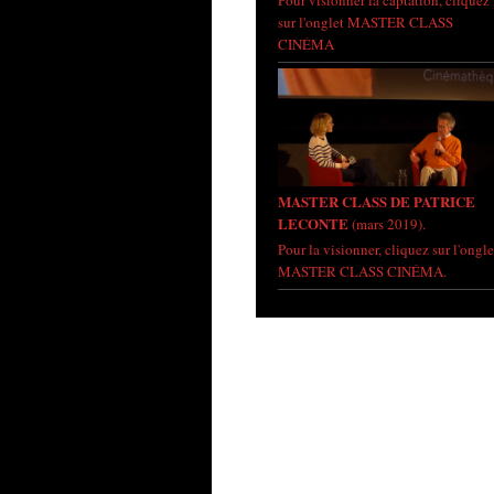
Pour visionner la captation, cliquez
sur l'onglet MASTER CLASS
CINÉMA
MASTER CLASS DE PATRICE
LECONTE
(mars 2019).
Pour la visionner, cliquez sur l'ongle
MASTER CLASS CINÉMA.