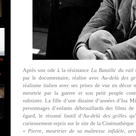
IN
Après son ode à la résistance
La Bataille du rail
(
t
par le documentaire, réalise avec
Au-delà des gri
réalisme italien avec ses prises de vue en décor n
meurtrie par la guerre et son petit peuple cont
subsister. La fille d’une dizaine d’années d’Isa Mi
personnages d’enfants débrouillards des films de
égard, le résumé fautif d’
Au-delà des grilles
qu’
curieusement repris sur le site de la Cinémathèque 
« Pierre, meurtrier de sa maîtresse infidèle, ar