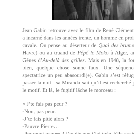
Jean Gabin retrouve avec le film de René Clément
a incarné dans les années trente, un homme en proie
cavale. On pense au déserteur de
Quai des brume
Havre) ou au truand de
Pépé le Moko
à Alger, au
Gênes d’
Au-delà des grilles.
Mais en 1948, la for
bien, quelque chose sonne faux. Une séquence
spectatrice un peu abasourdi(e). Gabin s’est réfug
passer la nuit. Isa Miranda sait qu’il est recherché 
le motif. Et là, le fugitif lâche le morceau :
« J’te fais pas peur ?
-Non, pas peur.
-J’te fais pitié alors ?
-Pauvre Pierre…
-Pourquoi pauvre ? J’te dis que j’lai tuée. Elle avait