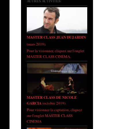
AUTRES ACTIVITÉS:
MASTER CLASS JEAN DUJARDIN
(mars 2019).
Pour la visionner, cliquez sur l'onglet
MASTER CLASS CINÉMA.
MASTER CLASS DE NICOLE
GARCIA
(octobre 2019)
Pour visionner la captation, cliquez
sur l'onglet MASTER CLASS
CINÉMA