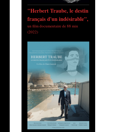
"Herbert Traube, le destin
français d'un indésirable",
un film documentaire de 88 min
(2022)