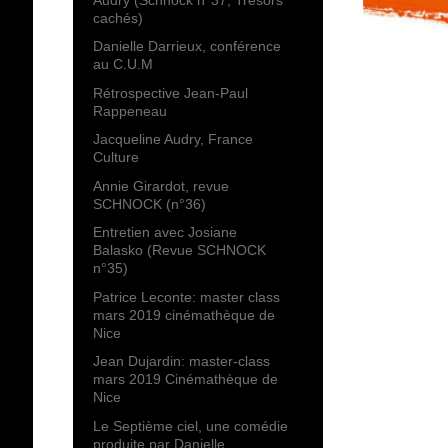
cachés)
Danielle Darrieux, conférence
au C.U.M
Rétrospective Jean-Paul
Rappeneau
Jacqueline Audry, France
Culture
Annie Girardot, revue
SCHNOCK (n°36)
Entretien avec Josiane
Balasko (Revue SCHNOCK
n°35)
Patrice Leconte: master class
mars 2019 cinémathèque de
Nice
Jean Dujardin: master-class
mars 2019 Cinémathèque de
Nice
Le Septième ciel, une comédie
produite par Danielle