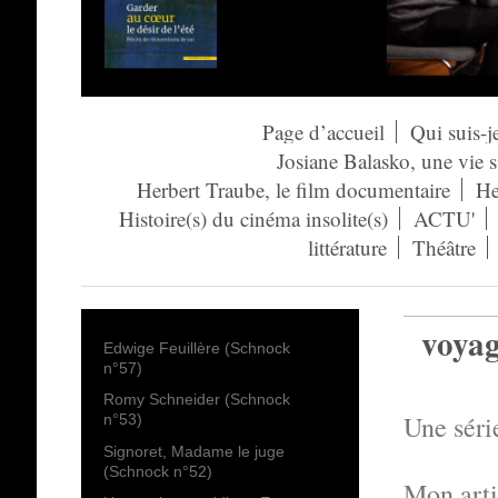
Page d’accueil
Qui suis-j
Josiane Balasko, une vie 
Herbert Traube, le film documentaire
He
Histoire(s) du cinéma insolite(s)
ACTU'
littérature
Théâtre
voyag
Edwige Feuillère (Schnock
n°57)
Romy Schneider (Schnock
Une séri
n°53)
Signoret, Madame le juge
(Schnock n°52)
Mon artic