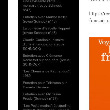
Une ravissante idiote, E.
molinaro (revue Schnock
n°47)
https://r
Entretien avec Marthe Keller
francais-u
(revue Schnock n°45)
La comédie d'Isabelle Huppert
(revue Schnock n°43)
Claudia Cardinale, histoire
d'une émancipation (revue
SCHNOCK)
Entretien avec Clémence
Rochefort sur son père (revue
SCHNOCk)
"Les Chemins de Katmandou",
1969
Entretien pour Télérama sur
Danielle Darrieux
Entretien avec Micheline
Presle (Schnock n°37)
"Les Petits matins", Jacqueline
Audry (Schnock n°37, Trésors