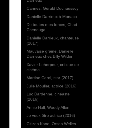
Darrieux
Cannes: Gérald Duchaussoy
Danielle Darrieux à Monaco
De toutes mes forces, Chad
Chenouga
Danielle Darrieux, chanteuse
(2017)
Mauvaise graine, Danielle
Darrieux chez Billy Wilder
Xavier Leherpeur, critique de
cinéma
Martine Carol, star (2017)
Julie Moulier, actrice (2016)
Luc Dardenne, cinéaste
(2016)
Annie Hall, Woody Allen
Je veux être actrice (2016)
Citizen Kane, Orson Welles