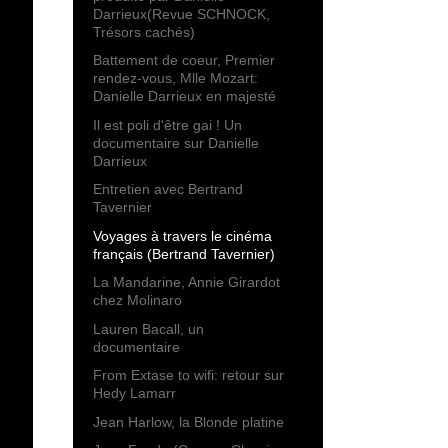
Darrieux(Revue SCHNOCK,
Trésors cachés)
Battement de coeur, Premier
rendez-vous, Mlle Mozart:
Danielle Darrieux en majesté
Il est poli d'être gai ! Un
documentaire sur Danielle
Darrieux
Entretien avec Bertrand
Tavernier
Voyages à travers le cinéma
français (Bertrand Tavernier)
La Mandarine, Annie Girardot
chez Molinaro
Lauren Bacall, un
documentaire
From Extase to wifi: retour sur
Hedy Lamarr
Jean Harlow, la Blonde platine