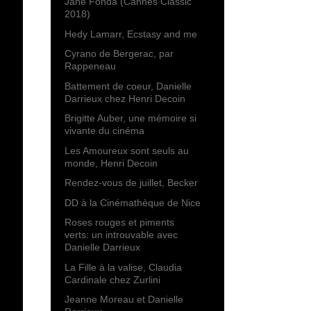
Jane Fonda (Cannes Classic
2018)
Hedy Lamarr, Ecstasy and me
Cyrano de Bergerac, par
Rappeneau
Battement de coeur, Danielle
Darrieux chez Henri Decoin
Brigitte Auber, une mémoire si
vivante du cinéma
Les Amoureux sont seuls au
monde, Henri Decoin
Rendez-vous de juillet, Becker
DD à la Cinémathèque de Nice
Roses rouges et piments
verts: un introuvable avec
Danielle Darrieux
La Fille à la valise, Claudia
Cardinale chez Zurlini
Jeanne Moreau et Danielle