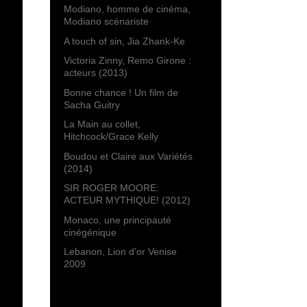
Modiano, homme de cinéma,
Modiano scénariste
A touch of sin, Jia Zhank-Ke
Victoria Zinny, Remo Girone :
acteurs (2013)
Bonne chance ! Un film de
Sacha Guitry
La Main au collet,
Hitchcock/Grace Kelly
Boudou et Claire aux Variétés
(2014)
SIR ROGER MOORE:
ACTEUR MYTHIQUE! (2012)
Monaco, une principauté
cinégénique
Lebanon, Lion d'or Venise
2009