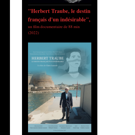
"Herbert Traube, le destin
français d'un indésirable",
un film documentaire de 88 min
(2022)