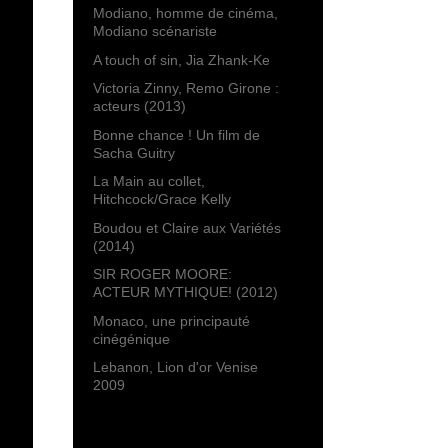
Modiano, homme de cinéma,
Modiano scénariste
A touch of sin, Jia Zhank-Ke
Victoria Zinny, Remo Girone :
acteurs (2013)
Bonne chance ! Un film de
Sacha Guitry
La Main au collet,
Hitchcock/Grace Kelly
Boudou et Claire aux Variétés
(2014)
SIR ROGER MOORE:
ACTEUR MYTHIQUE! (2012)
Monaco, une principauté
cinégénique
Lebanon, Lion d'or Venise
2009