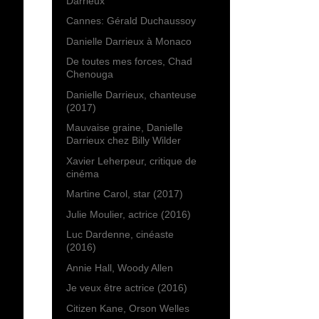
Darrieux
Cannes: Gérald Duchaussoy
Danielle Darrieux à Monaco
De toutes mes forces, Chad
Chenouga
Danielle Darrieux, chanteuse
(2017)
Mauvaise graine, Danielle
Darrieux chez Billy Wilder
Xavier Leherpeur, critique de
cinéma
Martine Carol, star (2017)
Julie Moulier, actrice (2016)
Luc Dardenne, cinéaste
(2016)
Annie Hall, Woody Allen
Je veux être actrice (2016)
Citizen Kane, Orson Welles