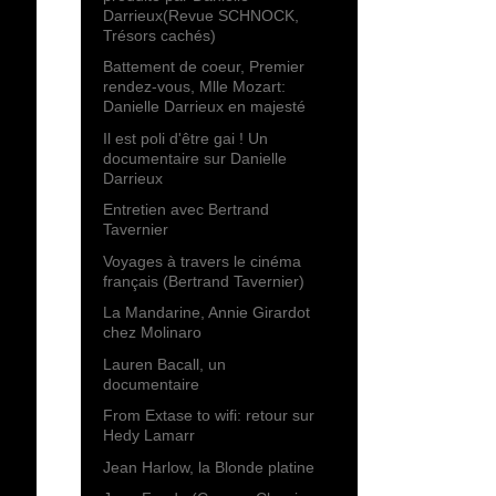
Darrieux(Revue SCHNOCK,
Trésors cachés)
Battement de coeur, Premier
rendez-vous, Mlle Mozart:
Danielle Darrieux en majesté
Il est poli d'être gai ! Un
documentaire sur Danielle
Darrieux
Entretien avec Bertrand
Tavernier
Voyages à travers le cinéma
français (Bertrand Tavernier)
La Mandarine, Annie Girardot
chez Molinaro
Lauren Bacall, un
documentaire
From Extase to wifi: retour sur
Hedy Lamarr
Jean Harlow, la Blonde platine