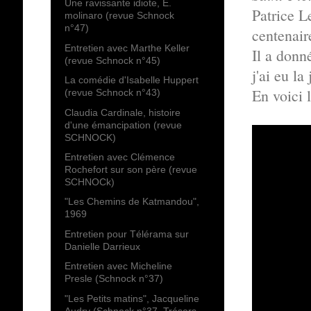
Une ravissante idiote, E.
Patrice L
molinaro (revue Schnock
n°47)
centenair
Entretien avec Marthe Keller
Il a donn
(revue Schnock n°45)
j'ai eu la
La comédie d'Isabelle Huppert
En voici 
(revue Schnock n°43)
Claudia Cardinale, histoire
d'une émancipation (revue
SCHNOCK)
Entretien avec Clémence
Rochefort sur son père (revue
SCHNOCk)
"Les Chemins de Katmandou",
1969
Entretien pour Télérama sur
Danielle Darrieux
Entretien avec Micheline
Presle (Schnock n°37)
"Les Petits matins", Jacqueline
Audry (Schnock n°37, Trésors