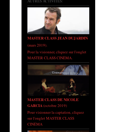
AUTRES ACTIVITÉS:
MASTER CLASS JEAN DUJARDIN
(mars 2019).
Pour la visionner, cliquez sur l'onglet
MASTER CLASS CINÉMA.
MASTER CLASS DE NICOLE
GARCIA
(octobre 2019)
Pour visionner la captation, cliquez
sur l'onglet MASTER CLASS
CINÉMA