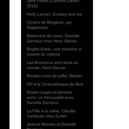
Jane Fonda (Cannes Classic
2018)
Hedy Lamarr, Ecstasy and me
Cyrano de Bergerac, par
Rappeneau
Battement de coeur, Danielle
Darrieux chez Henri Decoin
Brigitte Auber, une mémoire si
vivante du cinéma
Les Amoureux sont seuls au
monde, Henri Decoin
Rendez-vous de juillet, Becker
DD à la Cinémathèque de Nice
Roses rouges et piments
verts: un introuvable avec
Danielle Darrieux
La Fille à la valise, Claudia
Cardinale chez Zurlini
Jeanne Moreau et Danielle