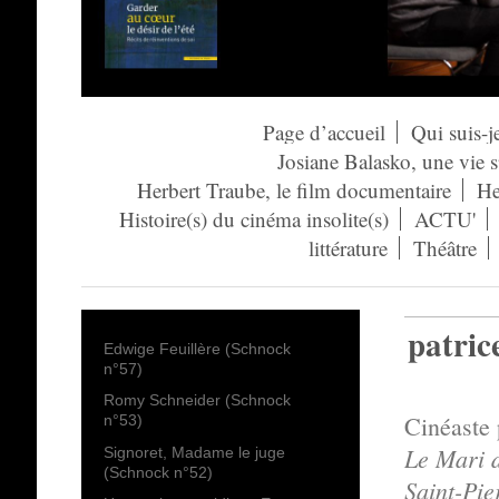
Page d’accueil
Qui suis-j
Josiane Balasko, une vie 
Herbert Traube, le film documentaire
He
Histoire(s) du cinéma insolite(s)
ACTU'
littérature
Théâtre
patric
Edwige Feuillère (Schnock
n°57)
Romy Schneider (Schnock
Cinéaste 
n°53)
Le Mari d
Signoret, Madame le juge
(Schnock n°52)
Saint-Pie