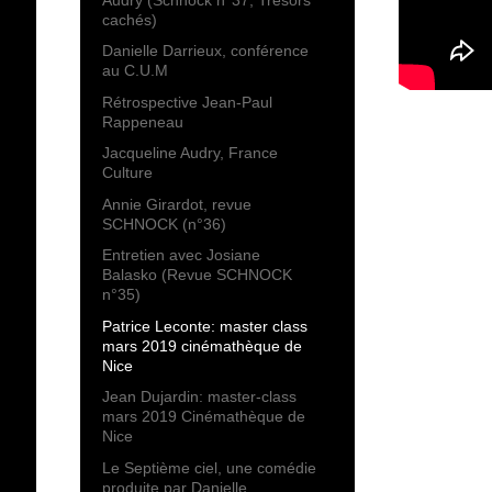
cachés)
Danielle Darrieux, conférence
au C.U.M
Rétrospective Jean-Paul
Rappeneau
Jacqueline Audry, France
Culture
Annie Girardot, revue
SCHNOCK (n°36)
Entretien avec Josiane
Balasko (Revue SCHNOCK
n°35)
Patrice Leconte: master class
mars 2019 cinémathèque de
Nice
Jean Dujardin: master-class
mars 2019 Cinémathèque de
Nice
Le Septième ciel, une comédie
produite par Danielle