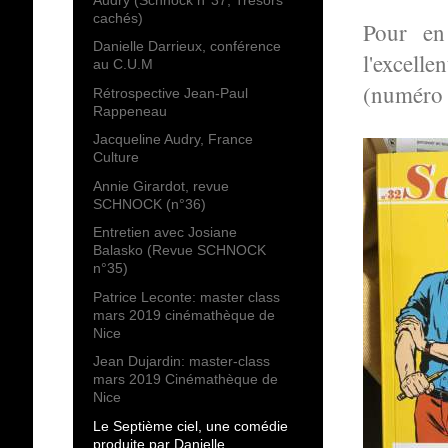
cachés)
Pour en
Danielle Darrieux, conférence
l'excell
au C.U.M
(numéro 
Rétrospective Jean-Paul
Rappeneau
Jacqueline Audry, France
Culture
Annie Girardot, revue
SCHNOCK (n°36)
Entretien avec Josiane
Balasko (Revue SCHNOCK
n°35)
Patrice Leconte: master class
mars 2019 cinémathèque de
Nice
Jean Dujardin: master-class
mars 2019 Cinémathèque de
Nice
Le Septième ciel, une comédie
produite par Danielle