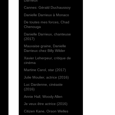
Darrieux
Cannes: Gérald Duchaussoy
Danielle Darrieux à Monaco
De toutes mes forces, Chad
Chenouga
Danielle Darrieux, chanteuse
(2017)
Mauvaise graine, Danielle
Darrieux chez Billy Wilder
Xavier Leherpeur, critique de
cinéma
Martine Carol, star (2017)
Julie Moulier, actrice (2016)
Luc Dardenne, cinéaste
(2016)
Annie Hall, Woody Allen
Je veux être actrice (2016)
Citizen Kane, Orson Welles