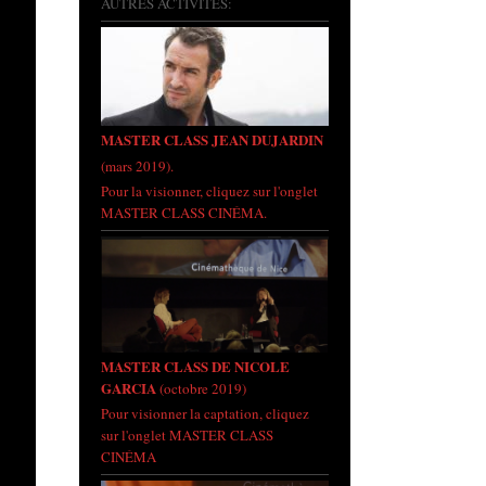
AUTRES ACTIVITÉS:
MASTER CLASS JEAN DUJARDIN
(mars 2019).
Pour la visionner, cliquez sur l'onglet
MASTER CLASS CINÉMA.
MASTER CLASS DE NICOLE
GARCIA
(octobre 2019)
Pour visionner la captation, cliquez
sur l'onglet MASTER CLASS
CINÉMA