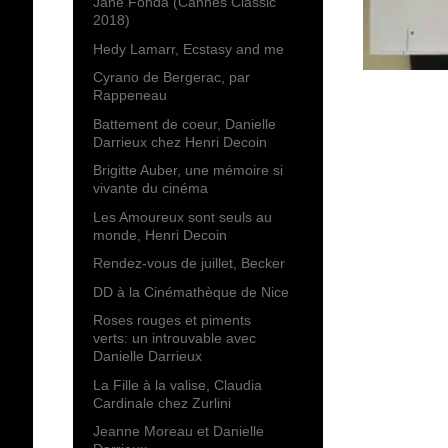
Jane Fonda (Cannes Classic
2018)
Hedy Lamarr, Ecstasy and me
Cyrano de Bergerac, par
Rappeneau
Battement de coeur, Danielle
Darrieux chez Henri Decoin
Brigitte Auber, une mémoire si
vivante du cinéma
Les Amoureux sont seuls au
monde, Henri Decoin
Rendez-vous de juillet, Becker
DD à la Cinémathèque de Nice
Roses rouges et piments
verts: un introuvable avec
Danielle Darrieux
La Fille à la valise, Claudia
Cardinale chez Zurlini
Jeanne Moreau et Danielle