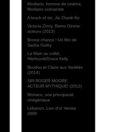
Modiano, homme de cinéma,
Modiano scénariste
A touch of sin, Jia Zhank-Ke
Victoria Zinny, Remo Girone :
acteurs (2013)
Bonne chance ! Un film de
Sacha Guitry
La Main au collet,
Hitchcock/Grace Kelly
Boudou et Claire aux Variétés
(2014)
SIR ROGER MOORE:
ACTEUR MYTHIQUE! (2012)
Monaco, une principauté
cinégénique
Lebanon, Lion d'or Venise
2009