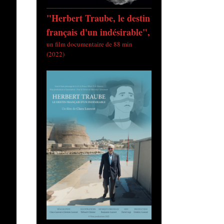
"Herbert Traube, le destin
français d'un indésirable",
un film documentaire de 88 min
(2022)