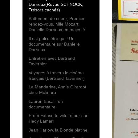
Darrieux(Revue SCHNOCK,
Trésors cachés)
Battement de coeur, Premier
rendez-vous, Mlle Mozart:
Danielle Darrieux en majesté
Il est poli d'être gai ! Un
documentaire sur Danielle
Darrieux
Entretien avec Bertrand
Tavernier
Voyages à travers le cinéma
français (Bertrand Tavernier)
La Mandarine, Annie Girardot
chez Molinaro
Lauren Bacall, un
documentaire
From Extase to wifi: retour sur
Hedy Lamarr
Jean Harlow, la Blonde platine