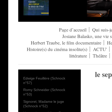
Page d’accueil
Qui suis-j
Josiane Balasko, une vie 
Herbert Traube, le film documentaire
He
Histoire(s) du cinéma insolite(s)
ACTU'
littérature
Théâtre
le se
Edwige Feuillère (Schnock
n°57)
Romy Schneider (Schnock
n°53)
Signoret, Madame le juge
(Schnock n°52)