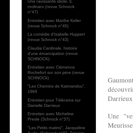
Une ravissante idiote, E.
molinaro (revue Schnock
n°47)
Entretien avec Marthe Keller
(revue Schnock n°45)
La comédie d'Isabelle Huppert
(revue Schnock n°43)
Claudia Cardinale, histoire
d'une émancipation (revue
SCHNOCK)
Entretien avec Clémence
Rochefort sur son père (revue
SCHNOCk)
Gaumont 
"Les Chemins de Katmandou",
découvri
1969
Darrieux
Entretien pour Télérama sur
Danielle Darrieux
Une "ve
Entretien avec Micheline
Presle (Schnock n°37)
Meurisse
"Les Petits matins", Jacqueline
Audry (Schnock n°37, Trésors