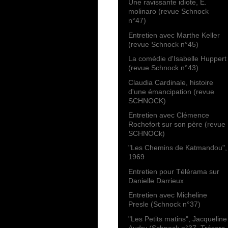
Une ravissante idiote, E.
molinaro (revue Schnock
n°47)
Entretien avec Marthe Keller
(revue Schnock n°45)
La comédie d'Isabelle Huppert
(revue Schnock n°43)
Claudia Cardinale, histoire
d'une émancipation (revue
SCHNOCK)
Entretien avec Clémence
Rochefort sur son père (revue
SCHNOCk)
"Les Chemins de Katmandou",
1969
Entretien pour Télérama sur
Danielle Darrieux
Entretien avec Micheline
Presle (Schnock n°37)
"Les Petits matins", Jacqueline
Audry (Schnock n°37, Trésors