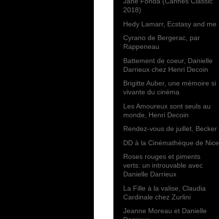
Jane Fonda (Cannes Classic
2018)
Hedy Lamarr, Ecstasy and me
Cyrano de Bergerac, par
Rappeneau
Battement de coeur, Danielle
Darrieux chez Henri Decoin
Brigitte Auber, une mémoire si
vivante du cinéma
Les Amoureux sont seuls au
monde, Henri Decoin
Rendez-vous de juillet, Becker
DD à la Cinémathèque de Nice
Roses rouges et piments
verts: un introuvable avec
Danielle Darrieux
La Fille à la valise, Claudia
Cardinale chez Zurlini
Jeanne Moreau et Danielle