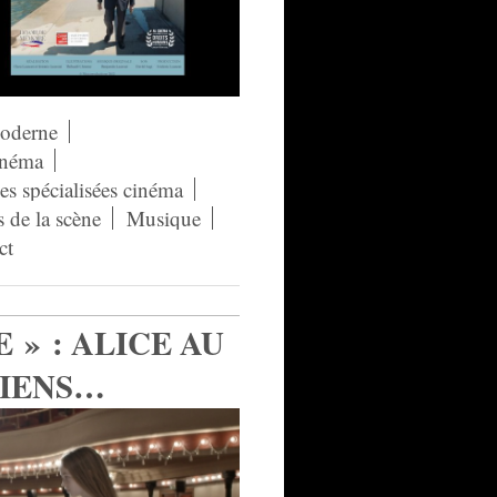
moderne
néma
s spécialisées cinéma
s de la scène
Musique
ct
 » : ALICE AU
DIENS…