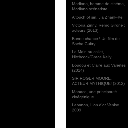
Modiano, homme de cinéma,
Modiano scénariste
A touch of sin, Jia Zhank-Ke
Victoria Zinny, Remo Girone :
acteurs (2013)
Bonne chance ! Un film de
Sacha Guitry
La Main au collet,
Hitchcock/Grace Kelly
Boudou et Claire aux Variétés
(2014)
SIR ROGER MOORE:
ACTEUR MYTHIQUE! (2012)
Monaco, une principauté
cinégénique
Lebanon, Lion d'or Venise
2009