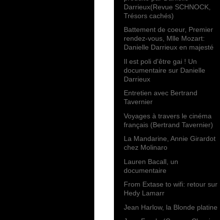
Darrieux(Revue SCHNOCK,
Trésors cachés)
Battement de coeur, Premier
rendez-vous, Mlle Mozart:
Danielle Darrieux en majesté
Il est poli d'être gai ! Un
documentaire sur Danielle
Darrieux
Entretien avec Bertrand
Tavernier
Voyages à travers le cinéma
français (Bertrand Tavernier)
La Mandarine, Annie Girardot
chez Molinaro
Lauren Bacall, un
documentaire
From Extase to wifi: retour sur
Hedy Lamarr
Jean Harlow, la Blonde platine