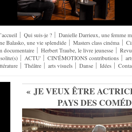
’accueil
Qui suis-je ?
Danielle Darrieux, une femme 
ne Balasko, une vie splendide
Masters class cinéma
Ci
lm documentaire
Herbert Traube, le livre jeunesse
Revue
solite(s)
ACTU'
CIN'ÉMOTIONS contributions
art
ittérature
Théâtre
arts visuels
Danse
Idées
Conta
« JE VEUX ÊTRE ACTRICE
PAYS DES COMÉ