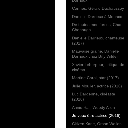
Darrieux
Cannes: Gérald Duchaussoy
Danielle Darrieux à Monaco
De toutes mes forces, Chad
Chenouga
Danielle Darrieux, chanteuse
(2017)
Mauvaise graine, Danielle
Darrieux chez Billy Wilder
Xavier Leherpeur, critique de
cinéma
Martine Carol, star (2017)
Julie Moulier, actrice (2016)
Luc Dardenne, cinéaste
(2016)
Annie Hall, Woody Allen
Je veux être actrice (2016)
Citizen Kane, Orson Welles