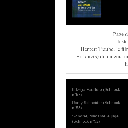
Page d
Josia
Herbert Traube, le fi
Histoire(s) du cinéma in
l
Edwige Feuillère (Schnock
n°57)
Romy Schneider (Schnock
n°53)
Signoret, Madame le juge
(Schnock n°52)