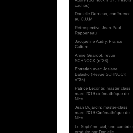
cachés)
Danielle Darrieux, conférence
au C.U.M
Rétrospective Jean-Paul
Rappeneau
Jacqueline Audry, France
Culture
Annie Girardot, revue
SCHNOCK (n°36)
Entretien avec Josiane
Balasko (Revue SCHNOCK
n°35)
Patrice Leconte: master class
mars 2019 cinémathèque de
Nice
Jean Dujardin: master-class
mars 2019 Cinémathèque de
Nice
Le Septième ciel, une comédie
produite par Danielle