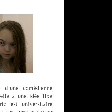
m d’une comédienne,
elle a une idée fixe:
c est universitaire,