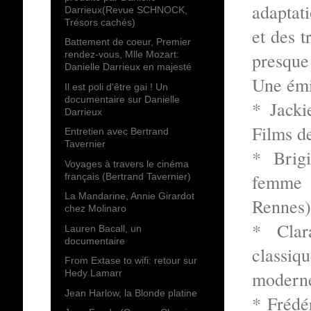
adaptat
Darrieux(Revue SCHNOCK,
Trésors cachés)
et des t
Battement de coeur, Premier
presque 
rendez-vous, Mlle Mozart:
Danielle Darrieux en majesté
Une émi
Il est poli d'être gai ! Un
documentaire sur Danielle
* Jacki
Darrieux
Films d
Entretien avec Bertrand
Tavernier
* Brigi
Voyages à travers le cinéma
femme 
français (Bertrand Tavernier)
La Mandarine, Annie Girardot
Rennes
chez Molinaro
* Clar
Lauren Bacall, un
documentaire
classiq
From Extase to wifi: retour sur
moderne
Hedy Lamarr
Jean Harlow, la Blonde platine
* Frédé