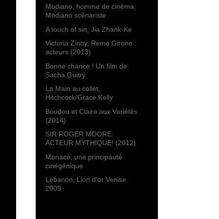
Modiano, homme de cinéma,
Modiano scénariste
A touch of sin, Jia Zhank-Ke
Victoria Zinny, Remo Girone :
acteurs (2013)
Bonne chance ! Un film de
Sacha Guitry
La Main au collet,
Hitchcock/Grace Kelly
Boudou et Claire aux Variétés
(2014)
SIR ROGER MOORE:
ACTEUR MYTHIQUE! (2012)
Monaco, une principauté
cinégénique
Lebanon, Lion d'or Venise
2009