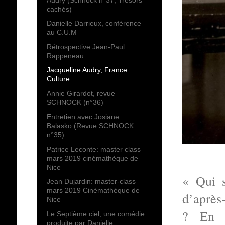
cachés)
Danielle Darrieux, conférence
au C.U.M
Rétrospective Jean-Paul
Rappeneau
Jacqueline Audry, France
Culture
Annie Girardot, revue
SCHNOCK (n°36)
Entretien avec Josiane
Balasko (Revue SCHNOCK
n°35)
Patrice Leconte: master class
mars 2019 cinémathèque de
Nice
« Qui s
Jean Dujardin: master-class
mars 2019 Cinémathèque de
d’après-
Nice
? En d
Le Septième ciel, une comédie
produite par Danielle