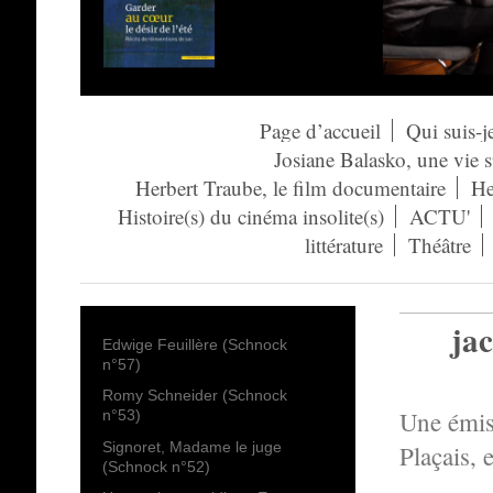
Page d’accueil
Qui suis-j
Josiane Balasko, une vie 
Herbert Traube, le film documentaire
He
Histoire(s) du cinéma insolite(s)
ACTU'
littérature
Théâtre
ja
Edwige Feuillère (Schnock
n°57)
Romy Schneider (Schnock
Une émis
n°53)
Signoret, Madame le juge
Plaçais, 
(Schnock n°52)