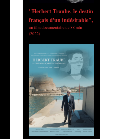
"Herbert Traube, le destin
français d'un indésirable",
un film documentaire de 88 min
(2022)