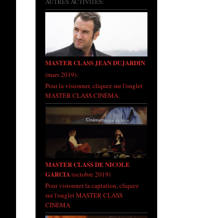
AUTRES ACTIVITÉS:
MASTER CLASS JEAN DUJARDIN
(mars 2019).
Pour la visionner, cliquez sur l'onglet
MASTER CLASS CINÉMA.
MASTER CLASS DE NICOLE
GARCIA
(octobre 2019)
Pour visionner la captation, cliquez
sur l'onglet MASTER CLASS
CINÉMA