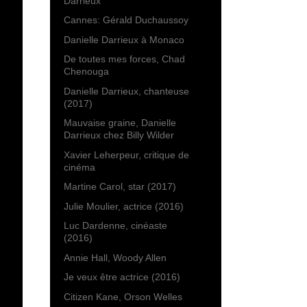
Darrieux
Cannes: Gérald Duchaussoy
Danielle Darrieux à Monaco
De toutes mes forces, Chad
Chenouga
Danielle Darrieux, chanteuse
(2017)
Mauvaise graine, Danielle
Darrieux chez Billy Wilder
Xavier Leherpeur, critique de
cinéma
Martine Carol, star (2017)
Julie Moulier, actrice (2016)
Luc Dardenne, cinéaste
(2016)
Annie Hall, Woody Allen
Je veux être actrice (2016)
Citizen Kane, Orson Welles