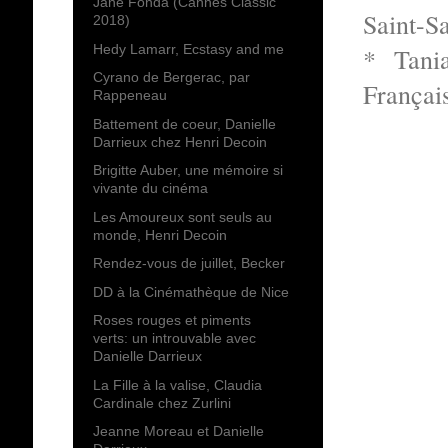
Jane Fonda (Cannes Classic
Saint-S
2018)
Hedy Lamarr, Ecstasy and me
* Tani
Cyrano de Bergerac, par
Françai
Rappeneau
Battement de coeur, Danielle
Darrieux chez Henri Decoin
Brigitte Auber, une mémoire si
vivante du cinéma
Les Amoureux sont seuls au
monde, Henri Decoin
Rendez-vous de juillet, Becker
DD à la Cinémathèque de Nice
Roses rouges et piments
verts: un introuvable avec
Danielle Darrieux
La Fille à la valise, Claudia
Cardinale chez Zurlini
Jeanne Moreau et Danielle