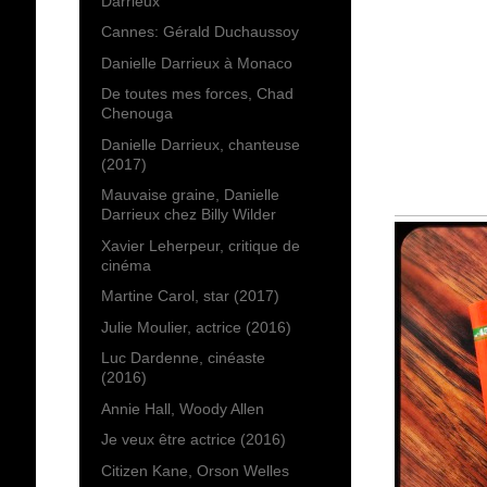
Darrieux
Cannes: Gérald Duchaussoy
Danielle Darrieux à Monaco
De toutes mes forces, Chad
Chenouga
Danielle Darrieux, chanteuse
(2017)
Mauvaise graine, Danielle
Darrieux chez Billy Wilder
Xavier Leherpeur, critique de
cinéma
Martine Carol, star (2017)
Julie Moulier, actrice (2016)
Luc Dardenne, cinéaste
(2016)
Annie Hall, Woody Allen
Je veux être actrice (2016)
Citizen Kane, Orson Welles