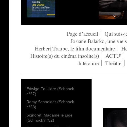
Page d’accueil
Qui suis-j
Josiane Balasko, une vie 
Herbert Traube, le film documentaire
He
Histoire(s) du cinéma insolite(s)
ACTU'
littérature
Théâtre
Edwige Feuillère (Schnock
n°57)
Romy Schneider (Schnock
n°53)
Signoret, Madame le juge
(Schnock n°52)