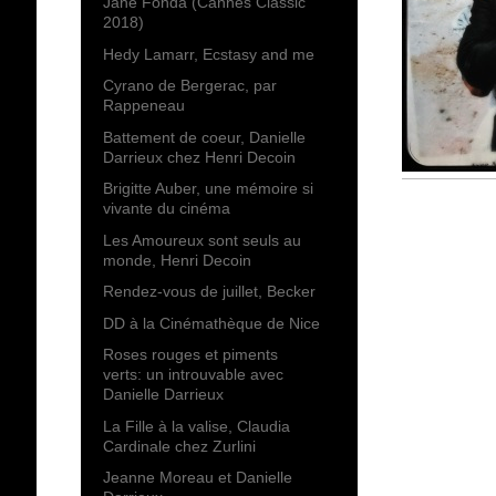
Jane Fonda (Cannes Classic
2018)
Hedy Lamarr, Ecstasy and me
Cyrano de Bergerac, par
Rappeneau
Battement de coeur, Danielle
Darrieux chez Henri Decoin
Brigitte Auber, une mémoire si
vivante du cinéma
Les Amoureux sont seuls au
monde, Henri Decoin
Rendez-vous de juillet, Becker
DD à la Cinémathèque de Nice
Roses rouges et piments
verts: un introuvable avec
Danielle Darrieux
La Fille à la valise, Claudia
Cardinale chez Zurlini
Jeanne Moreau et Danielle