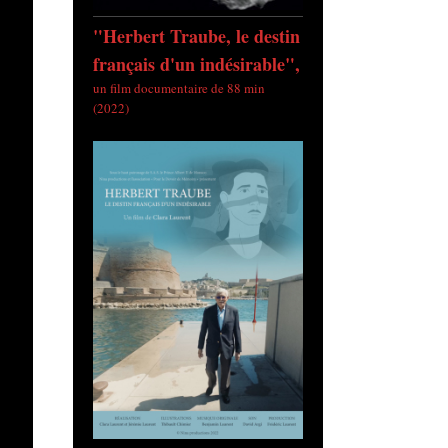
"Herbert Traube, le destin
français d'un indésirable",
un film documentaire de 88 min
(2022)