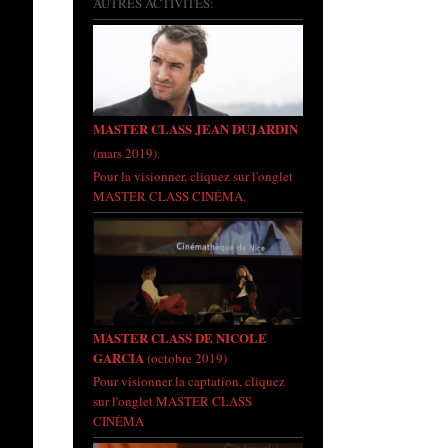
AUTRES ACTIVITÉS:
MASTER CLASS JEAN DUJARDIN
(mars 2019).
Pour la visionner, cliquez sur l'onglet
MASTER CLASS CINÉMA.
MASTER CLASS DE NICOLE
GARCIA
(octobre 2019)
Pour visionner la captation, cliquez
sur l'onglet MASTER CLASS
CINÉMA