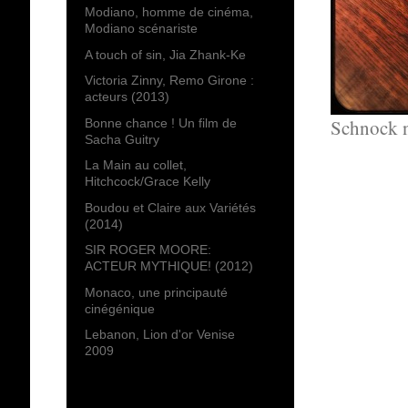
Modiano, homme de cinéma,
Modiano scénariste
A touch of sin, Jia Zhank-Ke
Victoria Zinny, Remo Girone :
acteurs (2013)
Schnock n
Bonne chance ! Un film de
Sacha Guitry
La Main au collet,
Hitchcock/Grace Kelly
Boudou et Claire aux Variétés
(2014)
SIR ROGER MOORE:
ACTEUR MYTHIQUE! (2012)
Monaco, une principauté
cinégénique
Lebanon, Lion d'or Venise
2009