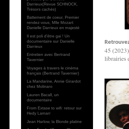
Darrieux(Revue SCHNOCK,
Trésors cachés)
Battement de coeur, Premier
rendez-vous, Mlle Mozart:
Danielle Darrieux en majesté
Il est poli d'être gai ! Un
documentaire sur Danielle
Retrouvez
Darrieux
45 (2023)
Entretien avec Bertrand
librairies
Tavernier
Voyages à travers le cinéma
français (Bertrand Tavernier)
La Mandarine, Annie Girardot
chez Molinaro
Lauren Bacall, un
documentaire
From Extase to wifi: retour sur
Hedy Lamarr
Jean Harlow, la Blonde platine