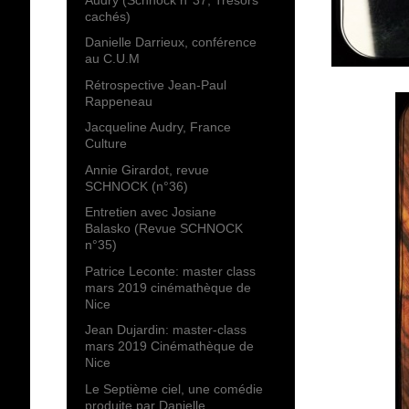
cachés)
Danielle Darrieux, conférence
au C.U.M
Rétrospective Jean-Paul
Rappeneau
Jacqueline Audry, France
Culture
Annie Girardot, revue
SCHNOCK (n°36)
Entretien avec Josiane
Balasko (Revue SCHNOCK
n°35)
Patrice Leconte: master class
mars 2019 cinémathèque de
Nice
Jean Dujardin: master-class
mars 2019 Cinémathèque de
Nice
Le Septième ciel, une comédie
produite par Danielle