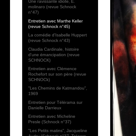
Une ravissante idiote, E.
molinaro (revue Schnock
n°47)
Entretien avec Marthe Keller
(revue Schnock n°45)
La comédie d'Isabelle Huppert
(revue Schnock n°43)
Claudia Cardinale, histoire
d'une émancipation (revue
SCHNOCK)
Entretien avec Clémence
Rochefort sur son père (revue
SCHNOCk)
"Les Chemins de Katmandou",
1969
Entretien pour Télérama sur
Danielle Darrieux
Entretien avec Micheline
Presle (Schnock n°37)
"Les Petits matins", Jacqueline
Audry (Schnock n°37, Trésors