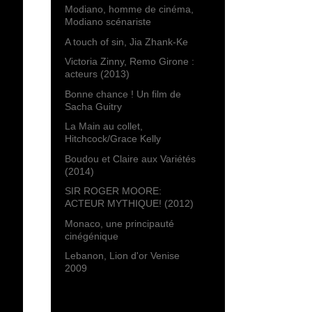
Modiano, homme de cinéma,
Modiano scénariste
A touch of sin, Jia Zhank-Ke
Victoria Zinny, Remo Girone :
acteurs (2013)
Bonne chance ! Un film de
Sacha Guitry
La Main au collet,
Hitchcock/Grace Kelly
Boudou et Claire aux Variétés
(2014)
SIR ROGER MOORE:
ACTEUR MYTHIQUE! (2012)
Monaco, une principauté
cinégénique
Lebanon, Lion d'or Venise
2009