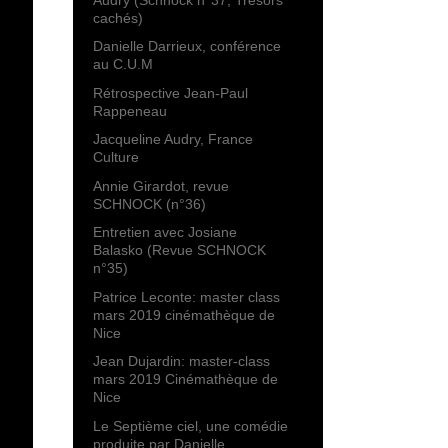
cachés)
Danielle Darrieux, conférence
au C.U.M
Rétrospective Jean-Paul
Rappeneau
Jacqueline Audry, France
Culture
Annie Girardot, revue
SCHNOCK (n°36)
Entretien avec Josiane
Balasko (Revue SCHNOCK
n°35)
Patrice Leconte: master class
mars 2019 cinémathèque de
Nice
Jean Dujardin: master-class
mars 2019 Cinémathèque de
Nice
Le Septième ciel, une comédie
produite par Danielle