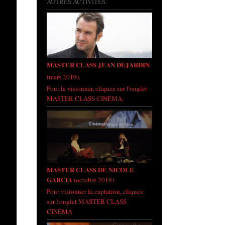
AUTRES ACTIVITÉS:
MASTER CLASS JEAN DUJARDIN
(mars 2019).
Pour la visionner, cliquez sur l'onglet
MASTER CLASS CINÉMA.
MASTER CLASS DE NICOLE
GARCIA
(octobre 2019)
Pour visionner la captation, cliquez
sur l'onglet MASTER CLASS
CINÉMA