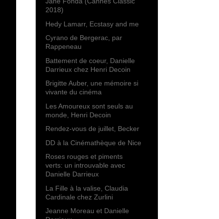
Jane Fonda (Cannes Classic
2018)
Hedy Lamarr, Ecstasy and me
Cyrano de Bergerac, par
Rappeneau
Battement de coeur, Danielle
Darrieux chez Henri Decoin
Brigitte Auber, une mémoire si
vivante du cinéma
Les Amoureux sont seuls au
monde, Henri Decoin
Rendez-vous de juillet, Becker
DD à la Cinémathèque de Nice
Roses rouges et piments
verts: un introuvable avec
Danielle Darrieux
La Fille à la valise, Claudia
Cardinale chez Zurlini
Jeanne Moreau et Danielle