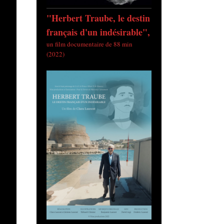
"Herbert Traube, le destin
français d'un indésirable",
un film documentaire de 88 min
(2022)