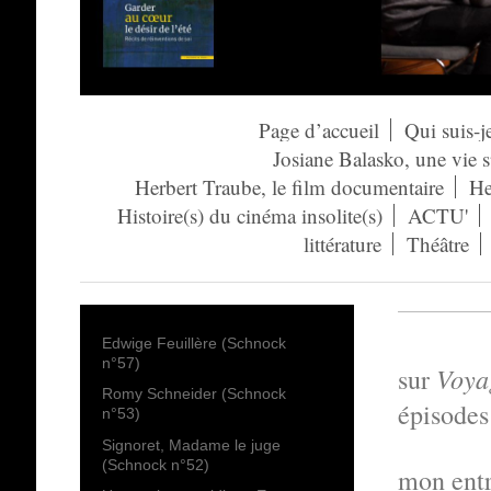
Page d’accueil
Qui suis-j
Josiane Balasko, une vie 
Herbert Traube, le film documentaire
He
Histoire(s) du cinéma insolite(s)
ACTU'
littérature
Théâtre
Edwige Feuillère (Schnock
n°57)
Voyag
sur
Romy Schneider (Schnock
épisodes
n°53)
Signoret, Madame le juge
(Schnock n°52)
mon entre