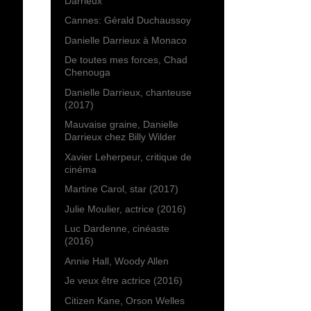
Darrieux
Cannes: Gérald Duchaussoy
Danielle Darrieux à Monaco
De toutes mes forces, Chad
Chenouga
Danielle Darrieux, chanteuse
(2017)
Mauvaise graine, Danielle
Darrieux chez Billy Wilder
Xavier Leherpeur, critique de
cinéma
Martine Carol, star (2017)
Julie Moulier, actrice (2016)
Luc Dardenne, cinéaste
(2016)
Annie Hall, Woody Allen
Je veux être actrice (2016)
Citizen Kane, Orson Welles