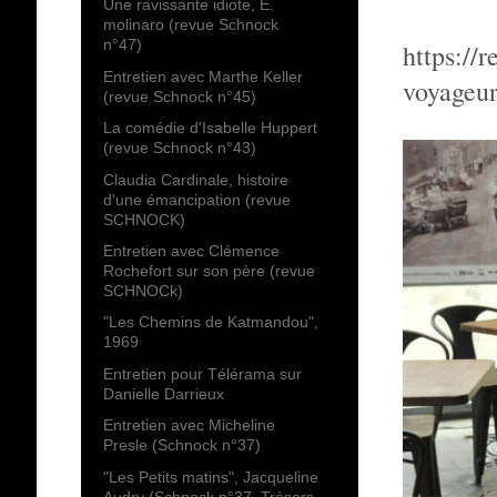
Une ravissante idiote, E.
molinaro (revue Schnock
n°47)
https://
Entretien avec Marthe Keller
voyageur
(revue Schnock n°45)
La comédie d'Isabelle Huppert
(revue Schnock n°43)
Claudia Cardinale, histoire
d'une émancipation (revue
SCHNOCK)
Entretien avec Clémence
Rochefort sur son père (revue
SCHNOCk)
"Les Chemins de Katmandou",
1969
Entretien pour Télérama sur
Danielle Darrieux
Entretien avec Micheline
Presle (Schnock n°37)
"Les Petits matins", Jacqueline
Audry (Schnock n°37, Trésors