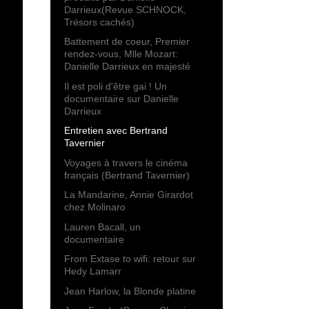
Darrieux(Revue SCHNOCK,
Trésors cachés)
Battement de coeur, Premier
rendez-vous, Mlle Mozart:
Danielle Darrieux en majesté
Il est poli d'être gai ! Un
documentaire sur Danielle
Darrieux
Entretien avec Bertrand
Tavernier
Voyages à travers le cinéma
français (Bertrand Tavernier)
La Mandarine, Annie Girardot
chez Molinaro
Lauren Bacall, un
documentaire
From Extase to wifi: retour sur
Hedy Lamarr
Jean Harlow, la Blonde platine