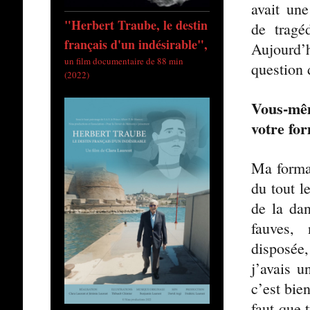
avait une
"Herbert Traube, le destin
de tragé
français d'un indésirable",
Aujourd’
un film documentaire de 88 min
question
(2022)
Vous-mêm
votre fo
Ma format
du tout l
de la dan
fauves, 
disposée
j’avais 
c’est bie
faut que 