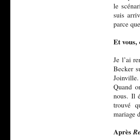
le scénar
suis arr
parce que 
Et vous,
Je l’ai r
Becker 
Joinville
Quand on
nous. Il 
trouvé q
mariage d
Après
Re