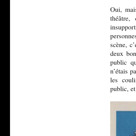
Oui, mai
théâtre,
insuppor
personnes
scène, c’
deux bons
public q
n’étais p
les coul
public, e