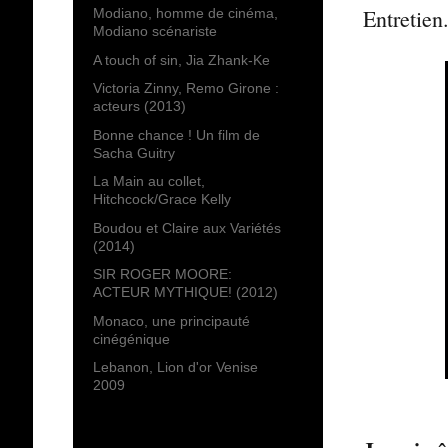
Entretien
Modiano, homme de cinéma,
Modiano scénariste
A touch of sin, Jia Zhank-Ke
Victoria Zinny, Remo Girone :
acteurs (2013)
Bonne chance ! Un film de
Sacha Guitry
La Main au collet,
Hitchcock/Grace Kelly
Boudou et Claire aux Variétés
(2014)
SIR ROGER MOORE:
ACTEUR MYTHIQUE! (2012)
Monaco, une principauté
cinégénique
Lebanon, Lion d'or Venise
2009