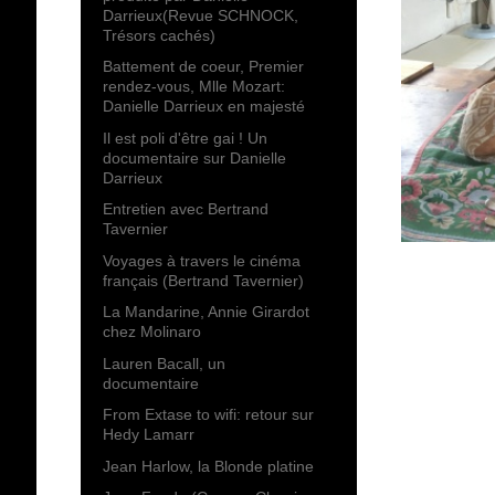
Darrieux(Revue SCHNOCK,
Trésors cachés)
Battement de coeur, Premier
rendez-vous, Mlle Mozart:
Danielle Darrieux en majesté
Il est poli d'être gai ! Un
documentaire sur Danielle
Darrieux
Entretien avec Bertrand
Tavernier
Voyages à travers le cinéma
français (Bertrand Tavernier)
La Mandarine, Annie Girardot
chez Molinaro
Lauren Bacall, un
documentaire
From Extase to wifi: retour sur
Hedy Lamarr
Jean Harlow, la Blonde platine