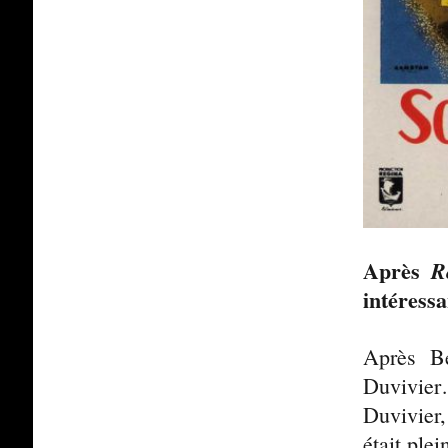
Après
R
intéress
Après Be
Duvivier…
Duvivier,
était ple