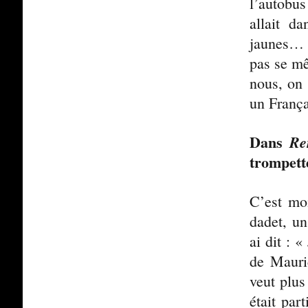
l’autobus
allait d
jaunes… 
pas se mê
nous, on 
un Françai
Dans
Re
trompett
C’est moi
dadet, un
ai dit : «
de Mauric
veut plus
était par