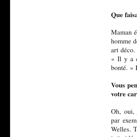
Que faisa
Maman éta
homme de l
art déco.
« Il y a 
bonté. » L
Vous pen
votre car
Oh, oui, 
par exem
Welles. T