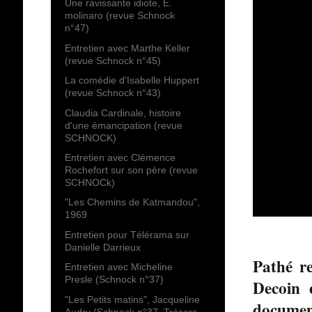
Une ravissante idiote, E.
molinaro (revue Schnock
n°47)
Entretien avec Marthe Keller
(revue Schnock n°45)
La comédie d'Isabelle Huppert
(revue Schnock n°43)
Claudia Cardinale, histoire
d'une émancipation (revue
SCHNOCK)
Entretien avec Clémence
Rochefort sur son père (revue
SCHNOCk)
"Les Chemins de Katmandou",
1969
Entretien pour Télérama sur
Danielle Darrieux
Pathé r
Entretien avec Micheline
Presle (Schnock n°37)
Decoin 
"Les Petits matins", Jacqueline
documen
Audry (Schnock n°37, Trésors