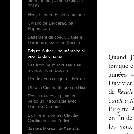
Jane Fonda (Cannes Classic
2018)
Hedy Lamarr, Ecstasy and me
Cyrano de Bergerac, par
Rappeneau
Battement de coeur, Danielle
Darrieux chez Henri Decoin
Brigitte Auber, une mémoire si
Quand j’
vivante du cinéma
tonique e
Les Amoureux sont seuls au
monde, Henri Decoin
années 4
Rendez-vous de juillet, Becker
Duvivier
DD à la Cinémathèque de Nice
Rendez
de
Roses rouges et piments
catch a t
verts: un introuvable avec
Danielle Darrieux
Brigitte 
La Fille à la valise, Claudia
en fin de
Cardinale chez Zurlini
les yeux
Jeanne Moreau et Danielle