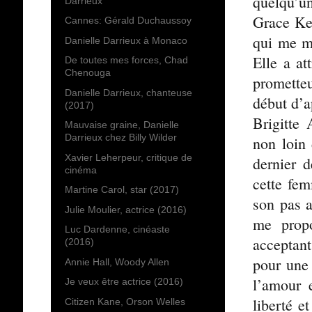
quelqu’un
Darrieux
Grace Kel
Cannes: Gérald Duchaussoy
qui me mè
Danielle Darrieux à Monaco
Elle a at
De toutes mes forces, Chad
Chenouga
prometteu
Danielle Darrieux, chanteuse
début d’a
(2017)
Brigitte
Mauvaise graine, Danielle
Darrieux chez Billy Wilder
non loin
Xavier Leherpeur, critique de
dernier 
cinéma
cette fem
Martine Carol, star (2017)
son pas a
Julie Moulier, actrice (2016)
me propo
Luc Dardenne, cinéaste
acceptan
(2016)
pour une 
Annie Hall, Woody Allen
l’amour 
Je veux être actrice (2016)
liberté e
Citizen Kane, Orson Welles