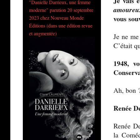
Je vais 
"Danielle Darrieux, une femme
amoureux
moderne" parution 20 septembre
vous sou
2023 chez Nouveau Monde
Éditions (dans une édition revue
et augmentée)
Je ne me 
C’était q
1948, v
Conserva
Ah, bon ?
Renée De
Renée Dev
la Coméd