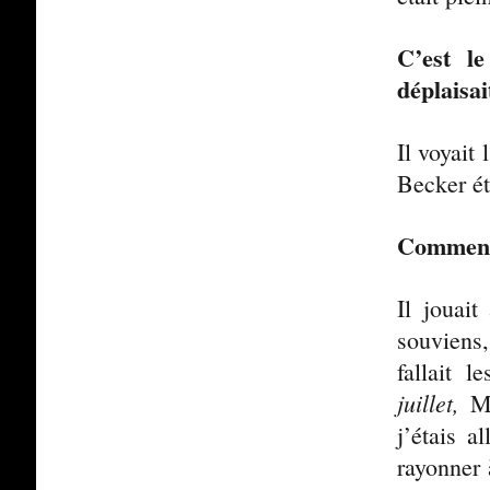
C’est l
déplaisai
Il voyait
Becker ét
Comment 
Il jouait
souviens
fallait 
juillet,
Ma
j’étais a
rayonner 