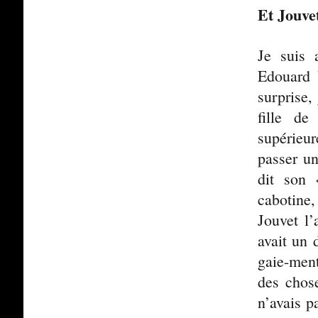
Et Jouvet
Je suis 
Edouard 
surprise,
fille de
supérieur
passer u
dit son 
cabotine,
Jouvet l’
avait un 
gaie-ment,
des chose
n’avais p