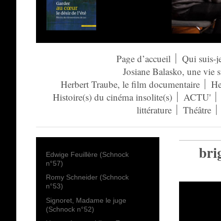
Page d’accueil
Qui suis-j
Josiane Balasko, une vie 
Herbert Traube, le film documentaire
He
Histoire(s) du cinéma insolite(s)
ACTU'
littérature
Théâtre
bri
Edwige Feuillère (Schnock
n°57)
Romy Schneider (Schnock
n°53)
Signoret, Madame le juge
(Schnock n°52)