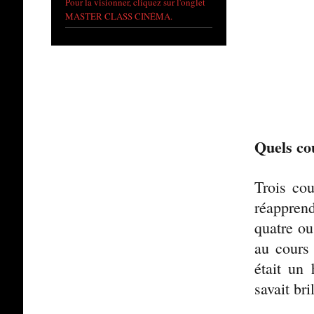
Pour la visionner, cliquez sur l'onglet
MASTER CLASS CINÉMA.
Quels co
Trois cou
réapprend
quatre ou
au cours
était un 
savait bril