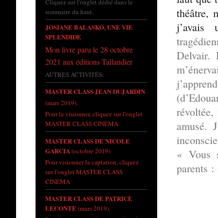
Cliquez sur l'onglet dédié dans le
théâtre, 
sommaire du haut.
j’avais
JOSIANE BALASKO, UNE VIE
SPLENDIDE
tragédie
Mon livre paru le 28 octobre
Delvair.
2021 aux éditions Tallandier
m’énerva
AUTRES ACTIVITÉS:
j’appren
MASTER CLASS JEAN DUJARDIN
(d’Edouar
(mars 2019).
révoltée,
Pour la visionner, cliquez sur l'onglet
amusé. J
MASTER CLASS CINÉMA.
inconscie
MASTER CLASS DE NICOLE
GARCIA
(octobre 2019)
« Vous s
Pour visionner la captation, cliquez
parents : 
sur l'onglet MASTER CLASS
CINÉMA
MASTER CLASS DE PATRICE
LECONTE
(mars 2019).