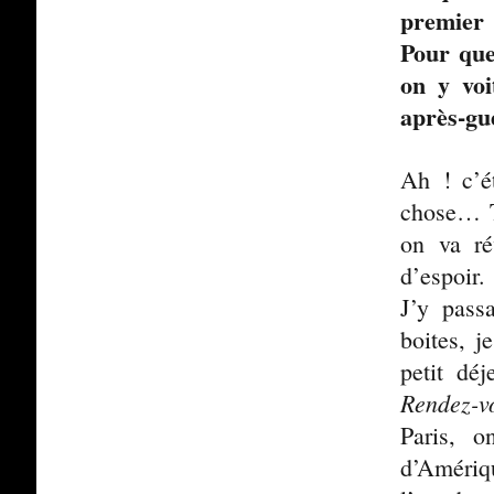
premier
Pour que
on y voi
après-g
Ah ! c’ét
chose… T
on va ré
d’espoir.
J’y pass
boites, j
petit dé
Rendez-vo
Paris, o
d’Amériqu