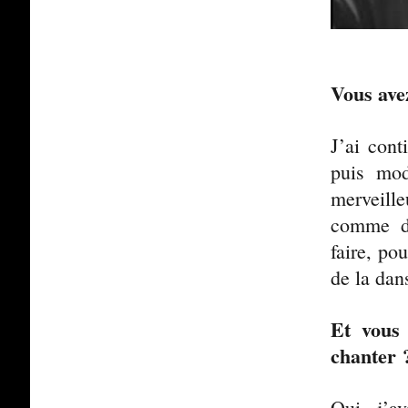
Vous ave
J’ai cont
puis mod
merveille
comme da
faire, po
de la dan
Et vous 
chanter 
Oui, j’a