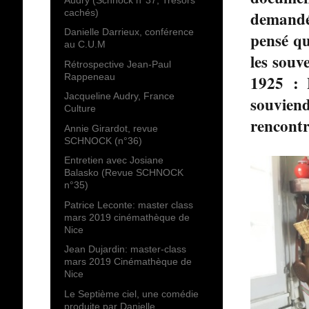
cachés)
demandé 
Danielle Darrieux, conférence
pensé qu
au C.U.M
les souv
Rétrospective Jean-Paul
Rappeneau
1925 : 
Jacqueline Audry, France
souvien
Culture
rencontr
Annie Girardot, revue
SCHNOCK (n°36)
Entretien avec Josiane
Balasko (Revue SCHNOCK
n°35)
Patrice Leconte: master class
mars 2019 cinémathèque de
Nice
Jean Dujardin: master-class
mars 2019 Cinémathèque de
Nice
Le Septième ciel, une comédie
produite par Danielle