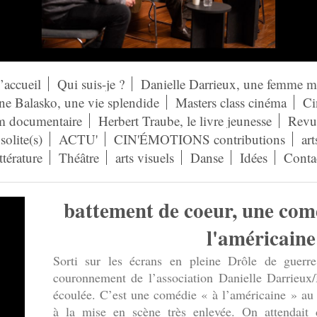
’accueil
Qui suis-je ?
Danielle Darrieux, une femme 
ne Balasko, une vie splendide
Masters class cinéma
Ci
lm documentaire
Herbert Traube, le livre jeunesse
Revue
solite(s)
ACTU'
CIN'ÉMOTIONS contributions
art
ittérature
Théâtre
arts visuels
Danse
Idées
Conta
battement de coeur, une com
l'américaine
Sorti sur les écrans en pleine Drôle de guerr
couronnement de l’association Danielle Darrieux
écoulée. C’est une comédie « à l’américaine » au s
à la mise en scène très enlevée. On attendait