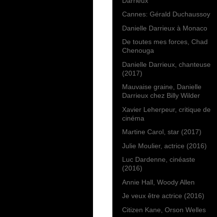
Darrieux
Cannes: Gérald Duchaussoy
Danielle Darrieux à Monaco
De toutes mes forces, Chad
Chenouga
Danielle Darrieux, chanteuse
(2017)
Mauvaise graine, Danielle
Darrieux chez Billy Wilder
Xavier Leherpeur, critique de
cinéma
Martine Carol, star (2017)
Julie Moulier, actrice (2016)
Luc Dardenne, cinéaste
(2016)
Annie Hall, Woody Allen
Je veux être actrice (2016)
Citizen Kane, Orson Welles