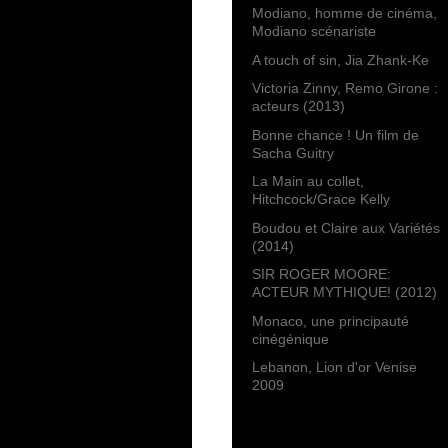
Modiano, homme de cinéma,
Modiano scénariste
A touch of sin, Jia Zhank-Ke
Victoria Zinny, Remo Girone :
acteurs (2013)
Bonne chance ! Un film de
Sacha Guitry
La Main au collet,
Hitchcock/Grace Kelly
Boudou et Claire aux Variétés
(2014)
SIR ROGER MOORE:
ACTEUR MYTHIQUE! (2012)
Monaco, une principauté
cinégénique
Lebanon, Lion d'or Venise
2009