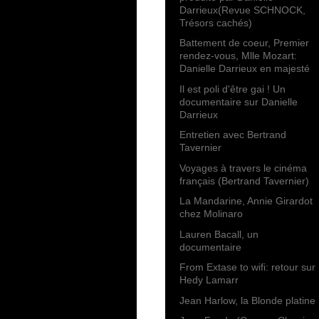
Darrieux(Revue SCHNOCK,
Trésors cachés)
Battement de coeur, Premier
rendez-vous, Mlle Mozart:
Danielle Darrieux en majesté
Il est poli d'être gai ! Un
documentaire sur Danielle
Darrieux
Entretien avec Bertrand
Tavernier
Voyages à travers le cinéma
français (Bertrand Tavernier)
La Mandarine, Annie Girardot
chez Molinaro
Lauren Bacall, un
documentaire
From Extase to wifi: retour sur
Hedy Lamarr
Jean Harlow, la Blonde platine