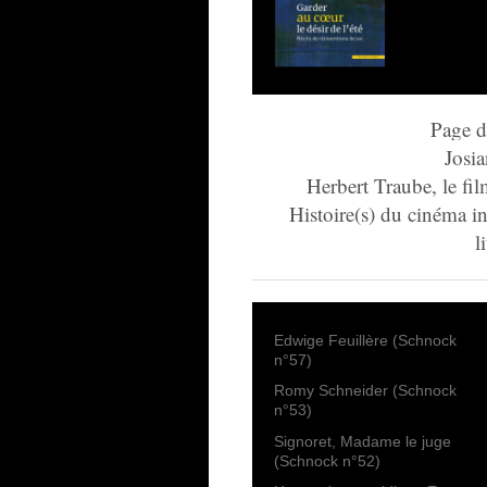
Page d
Josia
Herbert Traube, le fi
Histoire(s) du cinéma in
l
Edwige Feuillère (Schnock
n°57)
Romy Schneider (Schnock
n°53)
Signoret, Madame le juge
(Schnock n°52)