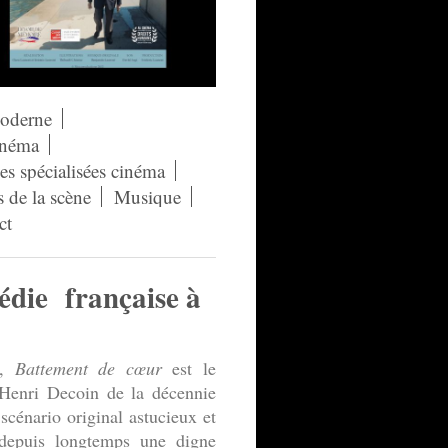
moderne
néma
s spécialisées cinéma
s de la scène
Musique
ct
édie française à
e,
Battement de cœur
est le
/Henri Decoin de la décennie
cénario original astucieux et
 depuis longtemps une digne