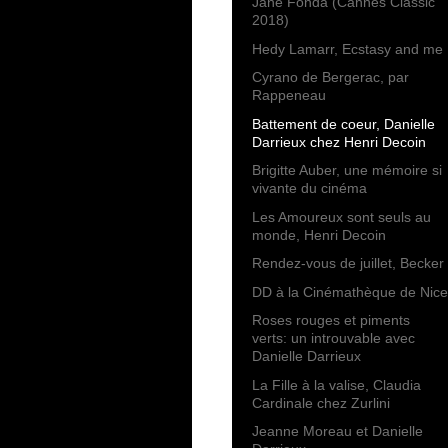
Jane Fonda (Cannes Classic
2018)
Hedy Lamarr, Ecstasy and me
Cyrano de Bergerac, par
Rappeneau
Battement de coeur, Danielle
Darrieux chez Henri Decoin
Brigitte Auber, une mémoire si
vivante du cinéma
Les Amoureux sont seuls au
monde, Henri Decoin
Rendez-vous de juillet, Becker
DD à la Cinémathèque de Nice
Roses rouges et piments
verts: un introuvable avec
Danielle Darrieux
La Fille à la valise, Claudia
Cardinale chez Zurlini
Jeanne Moreau et Danielle