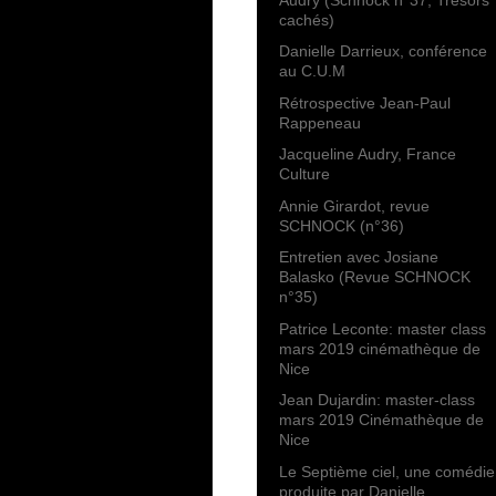
cachés)
Danielle Darrieux, conférence
au C.U.M
Rétrospective Jean-Paul
Rappeneau
Jacqueline Audry, France
Culture
Annie Girardot, revue
SCHNOCK (n°36)
Entretien avec Josiane
Balasko (Revue SCHNOCK
n°35)
Patrice Leconte: master class
mars 2019 cinémathèque de
Nice
Jean Dujardin: master-class
mars 2019 Cinémathèque de
Nice
Le Septième ciel, une comédie
produite par Danielle