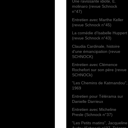
Une ravissante idiote, E.
molinaro (revue Schnock
n°47)
Entretien avec Marthe Keller
(revue Schnock n°45)
La comédie d'Isabelle Huppert
(revue Schnock n°43)
Claudia Cardinale, histoire
d'une émancipation (revue
SCHNOCK)
Entretien avec Clémence
Rochefort sur son père (revue
SCHNOCk)
"Les Chemins de Katmandou",
1969
Entretien pour Télérama sur
Danielle Darrieux
Entretien avec Micheline
Presle (Schnock n°37)
"Les Petits matins", Jacqueline
Audry (Schnock n°37, Trésors