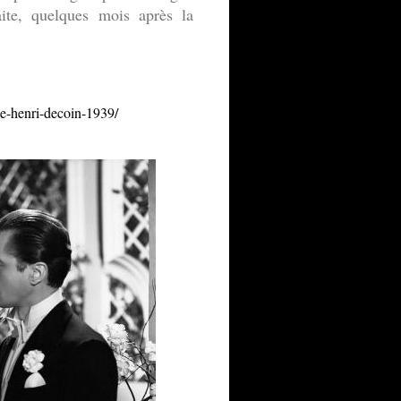
aite, quelques mois après la
de-henri-decoin-1939/