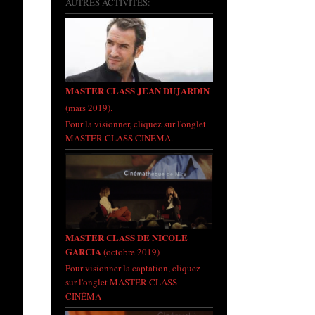
AUTRES ACTIVITÉS:
MASTER CLASS JEAN DUJARDIN
(mars 2019).
Pour la visionner, cliquez sur l'onglet
MASTER CLASS CINÉMA.
MASTER CLASS DE NICOLE
GARCIA
(octobre 2019)
Pour visionner la captation, cliquez
sur l'onglet MASTER CLASS
CINÉMA