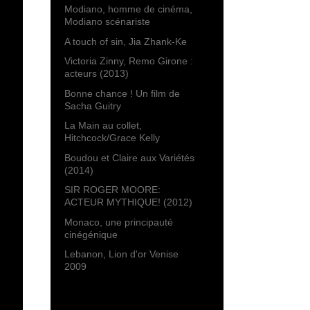
Modiano, homme de cinéma,
Modiano scénariste
A touch of sin, Jia Zhank-Ke
Victoria Zinny, Remo Girone :
acteurs (2013)
Bonne chance ! Un film de
Sacha Guitry
La Main au collet,
Hitchcock/Grace Kelly
Boudou et Claire aux Variétés
(2014)
SIR ROGER MOORE:
ACTEUR MYTHIQUE! (2012)
Monaco, une principauté
cinégénique
Lebanon, Lion d'or Venise
2009