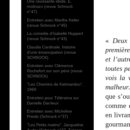
Une ravissante idiote, E.
molinaro (revue Schnock
n°47)
Entretien avec Marthe Keller
(revue Schnock n°45)
La comédie d'Isabelle Huppert
(revue Schnock n°43)
«
Deux 
Claudia Cardinale, histoire
première
d'une émancipation (revue
SCHNOCK)
et l’aut
Entretien avec Clémence
toutes p
Rochefort sur son père (revue
SCHNOCk)
vois la 
"Les Chemins de Katmandou",
malheur…
1969
que s’o
Entretien pour Télérama sur
Danielle Darrieux
comme da
Entretien avec Micheline
en livra
Presle (Schnock n°37)
gourmand
"Les Petits matins", Jacqueline
Audry (Schnock n°37, Trésors