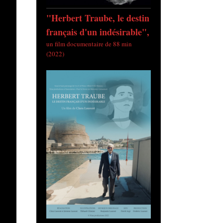
"Herbert Traube, le destin
français d'un indésirable",
un film documentaire de 88 min
(2022)