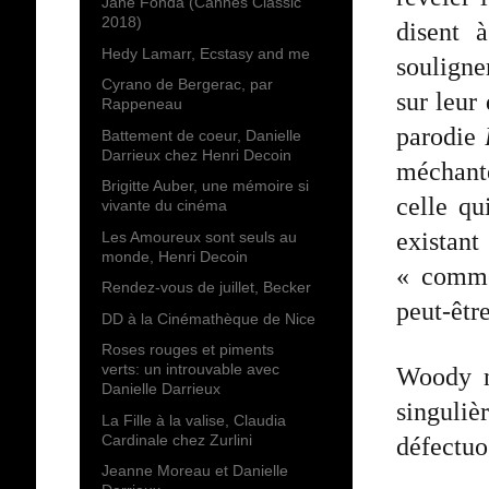
Jane Fonda (Cannes Classic
2018)
disent à
Hedy Lamarr, Ecstasy and me
soulign
Cyrano de Bergerac, par
sur leur
Rappeneau
parodie
Battement de coeur, Danielle
Darrieux chez Henri Decoin
méchante
Brigitte Auber, une mémoire si
celle qu
vivante du cinéma
existant
Les Amoureux sont seuls au
monde, Henri Decoin
« comme
Rendez-vous de juillet, Becker
peut-être
DD à la Cinémathèque de Nice
Roses rouges et piments
verts: un introuvable avec
Woody no
Danielle Darrieux
singuli
La Fille à la valise, Claudia
Cardinale chez Zurlini
défectuo
Jeanne Moreau et Danielle