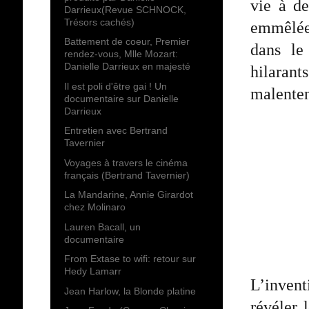
vie à de
Darrieux(Revue SCHNOCK,
Trésors cachés)
emmêlées
Battement de coeur, Premier
dans le
rendez-vous, Mlle Mozart:
Danielle Darrieux en majesté
hilarant
Il est poli d'être gai ! Un
malenten
documentaire sur Danielle
Darrieux
Entretien avec Bertrand
Tavernier
Voyages à travers le cinéma
français (Bertrand Tavernier)
La Mandarine, Annie Girardot
chez Molinaro
Lauren Bacall, un
documentaire
From Extase to wifi: retour sur
Hedy Lamarr
L’invent
Jean Harlow, la Blonde platine
révéler 