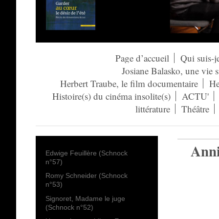
Page d’accueil
Qui suis-j
Josiane Balasko, une vie 
Herbert Traube, le film documentaire
He
Histoire(s) du cinéma insolite(s)
ACTU'
littérature
Théâtre
Anni
Edwige Feuillère (Schnock
n°57)
Romy Schneider (Schnock
n°53)
Signoret, Madame le juge
(Schnock n°52)