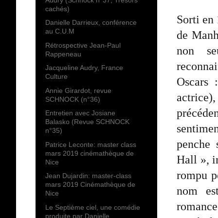
cachés)
Sorti en
Danielle Darrieux, conférence
au C.U.M
de Manha
Rétrospective Jean-Paul
non se
Rappeneau
reconna
Jacqueline Audry, France
Culture
Oscars :
Annie Girardot, revue
actrice)
SCHNOCK (n°36)
précéde
Entretien avec Josiane
Balasko (Revue SCHNOCK
sentimen
n°35)
penche 
Patrice Leconte: master class
mars 2019 cinémathèque de
Hall », 
Nice
rompu pe
Jean Dujardin: master-class
mars 2019 Cinémathèque de
nom est
Nice
romance,
Le Septième ciel, une comédie
produite par Danielle