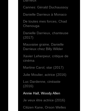
Darrieux
Cannes: Gérald Duchaussoy
Danielle Darrieux à Monaco
De toutes mes forces, Chad
Chenouga
Danielle Darrieux, chanteuse
(2017)
Mauvaise graine, Danielle
Darrieux chez Billy Wilder
Xavier Leherpeur, critique de
cinéma
Martine Carol, star (2017)
Julie Moulier, actrice (2016)
Luc Dardenne, cinéaste
(2016)
Annie Hall, Woody Allen
Je veux être actrice (2016)
Citizen Kane, Orson Welles