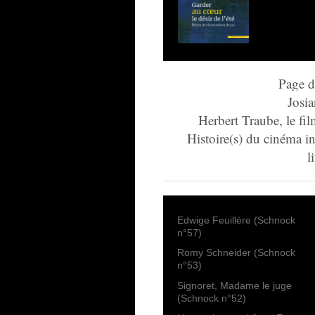
Page d
Josia
Herbert Traube, le fi
Histoire(s) du cinéma in
l
Edwige Feuillère (Schnock
n°57)
Romy Schneider (Schnock
n°53)
Signoret, Madame le juge
(Schnock n°52)