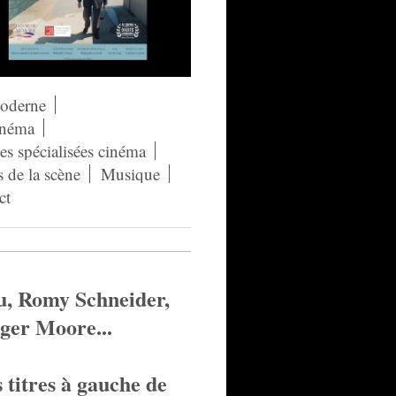
moderne
néma
s spécialisées cinéma
s de la scène
Musique
ct
u, Romy Schneider,
oger Moore...
s titres à gauche
de