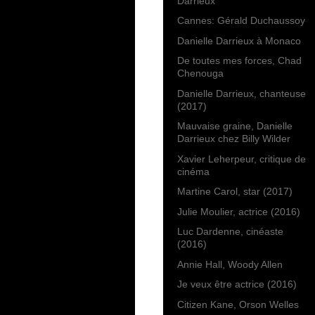
Darrieux
Cannes: Gérald Duchaussoy
Danielle Darrieux à Monaco
De toutes mes forces, Chad
Chenouga
Danielle Darrieux, chanteuse
(2017)
Mauvaise graine, Danielle
Darrieux chez Billy Wilder
Xavier Leherpeur, critique de
cinéma
Martine Carol, star (2017)
Julie Moulier, actrice (2016)
Luc Dardenne, cinéaste
(2016)
Annie Hall, Woody Allen
Je veux être actrice (2016)
Citizen Kane, Orson Welles