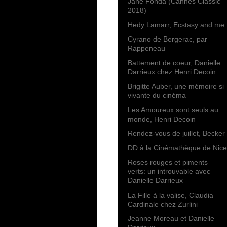
Jane Fonda (Cannes Classic
2018)
Hedy Lamarr, Ecstasy and me
Cyrano de Bergerac, par
Rappeneau
Battement de coeur, Danielle
Darrieux chez Henri Decoin
Brigitte Auber, une mémoire si
vivante du cinéma
Les Amoureux sont seuls au
monde, Henri Decoin
Rendez-vous de juillet, Becker
DD à la Cinémathèque de Nice
Roses rouges et piments
verts: un introuvable avec
Danielle Darrieux
La Fille à la valise, Claudia
Cardinale chez Zurlini
Jeanne Moreau et Danielle