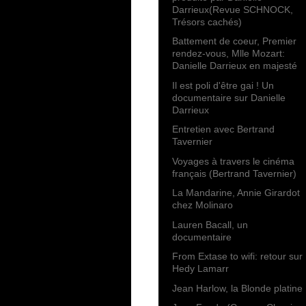
Darrieux(Revue SCHNOCK,
Trésors cachés)
Battement de coeur, Premier
rendez-vous, Mlle Mozart:
Danielle Darrieux en majesté
Il est poli d'être gai ! Un
documentaire sur Danielle
Darrieux
Entretien avec Bertrand
Tavernier
Voyages à travers le cinéma
français (Bertrand Tavernier)
La Mandarine, Annie Girardot
chez Molinaro
Lauren Bacall, un
documentaire
From Extase to wifi: retour sur
Hedy Lamarr
Jean Harlow, la Blonde platine