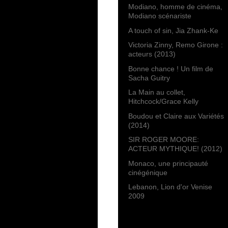
Modiano, homme de cinéma,
Modiano scénariste
A touch of sin, Jia Zhank-Ke
Victoria Zinny, Remo Girone :
acteurs (2013)
Bonne chance ! Un film de
Sacha Guitry
La Main au collet,
Hitchcock/Grace Kelly
Boudou et Claire aux Variétés
(2014)
SIR ROGER MOORE:
ACTEUR MYTHIQUE! (2012)
Monaco, une principauté
cinégénique
Lebanon, Lion d'or Venise
2009