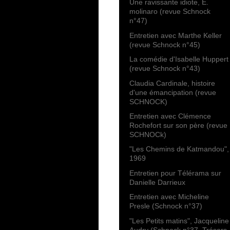
Une ravissante idiote, E.
molinaro (revue Schnock
n°47)
Entretien avec Marthe Keller
(revue Schnock n°45)
La comédie d'Isabelle Huppert
(revue Schnock n°43)
Claudia Cardinale, histoire
d'une émancipation (revue
SCHNOCK)
Entretien avec Clémence
Rochefort sur son père (revue
SCHNOCk)
"Les Chemins de Katmandou",
1969
Entretien pour Télérama sur
Danielle Darrieux
Entretien avec Micheline
Presle (Schnock n°37)
"Les Petits matins", Jacqueline
Audry (Schnock n°37, Trésors