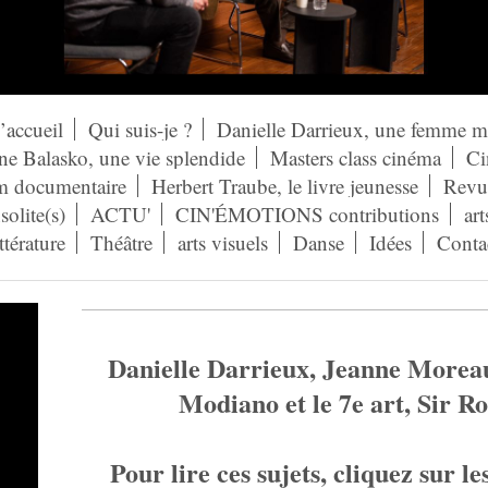
’accueil
Qui suis-je ?
Danielle Darrieux, une femme 
ne Balasko, une vie splendide
Masters class cinéma
Ci
lm documentaire
Herbert Traube, le livre jeunesse
Revue
solite(s)
ACTU'
CIN'ÉMOTIONS contributions
art
ittérature
Théâtre
arts visuels
Danse
Idées
Conta
Danielle Darrieux, Jeanne Morea
Modiano et le 7e art, Sir R
Pour lire ces sujets, cliquez sur le