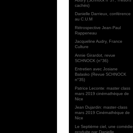
cachés)
Danielle Darrieux, conférence
au C.U.M
Rétrospective Jean-Paul
Rappeneau
Jacqueline Audry, France
Culture
Annie Girardot, revue
SCHNOCK (n°36)
Entretien avec Josiane
Balasko (Revue SCHNOCK
n°35)
Patrice Leconte: master class
mars 2019 cinémathèque de
Nice
Jean Dujardin: master-class
mars 2019 Cinémathèque de
Nice
Le Septième ciel, une comédie
produite par Danielle