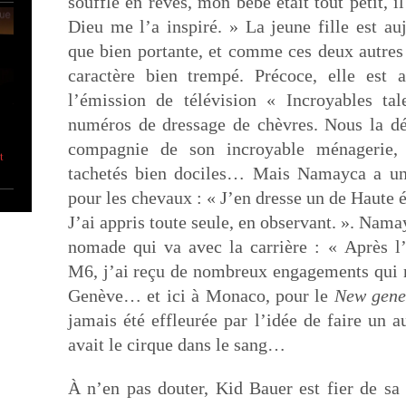
soufflé en rêves, mon bébé était tout petit, i
Dieu me l’a inspiré. » La jeune fille est au
que bien portante, et comme ces deux autres 
caractère bien trempé. Précoce, elle est 
l’émission de télévision « Incroyables ta
numéros de dressage de chèvres. Nous la dé
compagnie de son incroyable ménagerie,
t
tachetés bien dociles… Mais Namayca a un 
pour les chevaux : « J’en dresse un de Haute é
J’ai appris toute seule, en observant. ». Nama
nomade qui va avec la carrière : « Après l’
M6, j’ai reçu de nombreux engagements qui
Genève… et ici à Monaco, pour le
New gene
jamais été effleurée par l’idée de faire un 
avait le cirque dans le sang…
À n’en pas douter, Kid Bauer est fier de sa