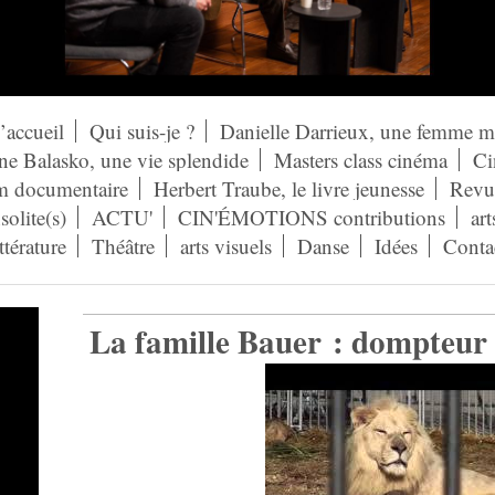
’accueil
Qui suis-je ?
Danielle Darrieux, une femme 
ne Balasko, une vie splendide
Masters class cinéma
Ci
lm documentaire
Herbert Traube, le livre jeunesse
Revue
solite(s)
ACTU'
CIN'ÉMOTIONS contributions
art
ittérature
Théâtre
arts visuels
Danse
Idées
Conta
La famille Bauer : dompteur d