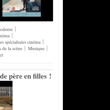
moderne
néma
s spécialisées cinéma
s de la scène
Musique
ct
e père en filles !