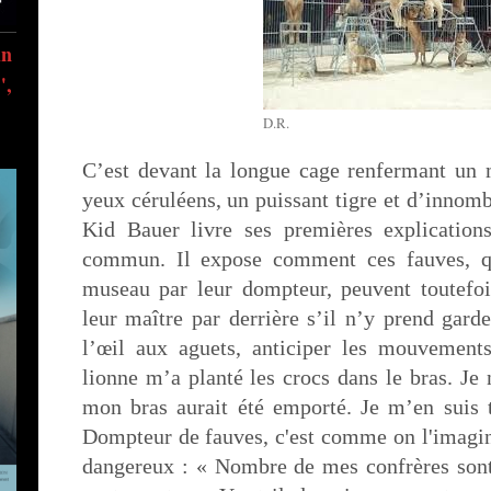
in
",
D.R.
C’est devant la longue cage renfermant un 
yeux céruléens, un puissant tigre et d’innomb
Kid Bauer livre ses premières explication
commun. Il expose comment ces fauves, qui
museau par leur dompteur, peuvent toutefo
leur maître par derrière s’il n’y prend garde
l’œil aux aguets, anticiper les mouvement
lionne m’a planté les crocs dans le bras. Je n
mon bras aurait été emporté. Je m’en suis t
Dompteur de fauves, c'est comme on l'imagin
dangereux : « Nombre de mes confrères sont 