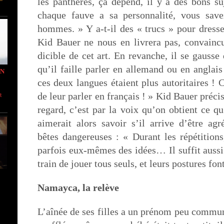
les panthères, ça dépend, il y a des bons su
chaque fauve a sa personnalité, vous sav
hommes. » Y a-t-il des « trucs » pour dress
Kid Bauer ne nous en livrera pas, convaincu
dicible de cet art. En revanche, il se gausse
qu’il faille parler en allemand ou en angla
IN
ces deux langues étaient plus autoritaires ! C
t
de leur parler en français ! » Kid Bauer préci
regard, c’est par la voix qu’on obtient ce 
aimerait alors savoir s’il arrive d’être ag
bêtes dangereuses : « Durant les répétition
parfois eux-mêmes des idées… Il suffit aussi
train de jouer tous seuls, et leurs postures fon
Namayca, la relève
L’aînée de ses filles a un prénom peu commun