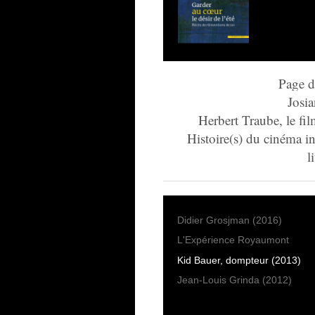
Page d
Josia
Herbert Traube, le fi
Histoire(s) du cinéma in
l
Didier Grosjman (2016)
L'Expérience Royaumont
Kid Bauer, dompteur (2013)
Jean-Louis Grinda (2012)