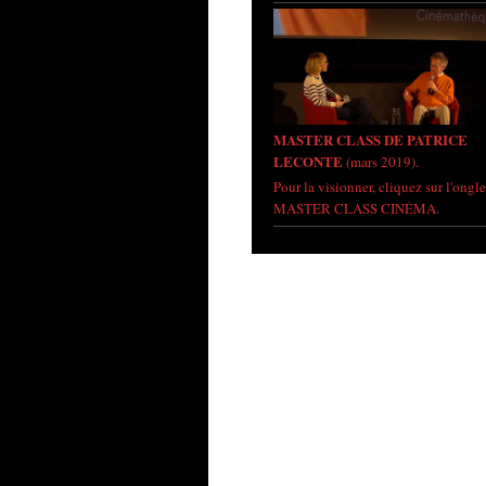
MASTER CLASS DE PATRICE
LECONTE
(mars 2019).
Pour la visionner, cliquez sur l'ongle
MASTER CLASS CINÉMA.